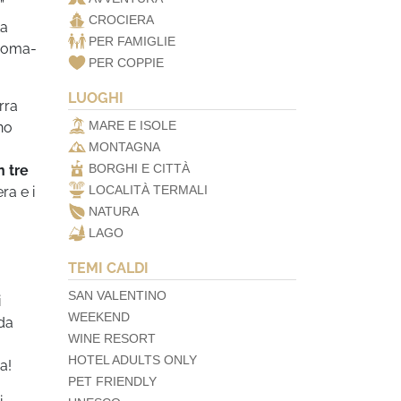
”
CROCIERA
ta
PER FAMIGLIE
 Roma-
PER COPPIE
LUOGHI
rra
MARE E ISOLE
no
MONTAGNA
BORGHI E CITTÀ
n tre
LOCALITÀ TERMALI
ra e i
NATURA
LAGO
TEMI CALDI
SAN VALENTINO
i
WEEKEND
 da
WINE RESORT
HOTEL ADULTS ONLY
a!
PET FRIENDLY