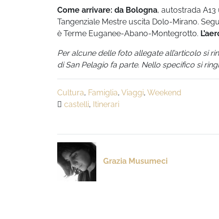
Come arrivare: da Bologna
, autostrada A13
Tangenziale Mestre uscita Dolo-Mirano. Seguire
è Terme Euganee-Abano-Montegrotto.
L’aer
Per alcune delle foto allegate all’articolo si r
di San Pelagio fa parte. Nello specifico si rin
Cultura
,
Famiglia
,
Viaggi
,
Weekend
castelli
,
Itinerari
Grazia Musumeci