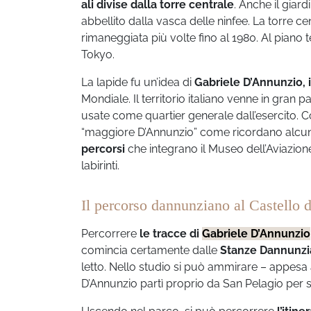
ali divise dalla torre centrale
. Anche il giar
abbellito dalla vasca delle ninfee. La torre ce
rimaneggiata più volte fino al 1980. Al piano 
Tokyo.
La lapide fu un’idea di
Gabriele D’Annunzio, 
Mondiale. Il territorio italiano venne in gran
usate come quartier generale dall’esercito. Co
“maggiore D’Annunzio” come ricordano alcune
percorsi
che integrano il Museo dell’Aviazion
labirinti.
Il percorso dannunziano al Castello 
Percorrere
le tracce di
Gabriele D’Annunzio
comincia certamente dalle
Stanze Dannunz
letto. Nello studio si può ammirare – appesa a
D’Annunzio partì proprio da San Pelagio per