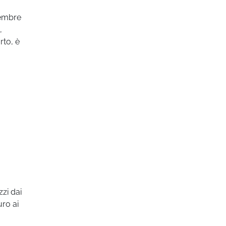
tembre
,
rto, è
zzi dai
uro ai