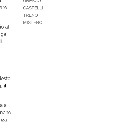
i
UNESCO
sare
CASTELLI
TRENO
MISTERO
io al
aga,
il
ieste,
4,
il
ia a
nche
anza