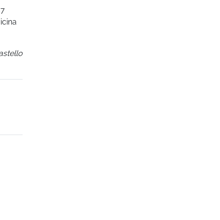
57
icina
Castello