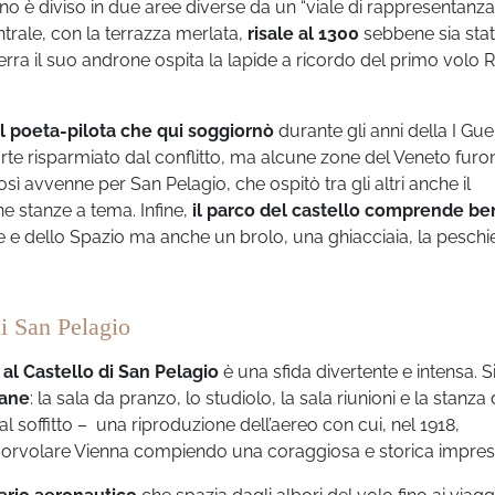
dino è diviso in due aree diverse da un “viale di rappresentanza
ntrale, con la terrazza merlata,
risale al 1300
sebbene sia sta
terra il suo androne ospita la lapide a ricordo del primo volo
il poeta-pilota che qui soggiornò
durante gli anni della I Gue
 parte risparmiato dal conflitto, ma alcune zone del Veneto furo
sì avvenne per San Pelagio, che ospitò tra gli altri anche il
 stanze a tema. Infine,
il parco del castello comprende be
e e dello Spazio ma anche un brolo, una ghiacciaia, la peschie
di San Pelagio
al Castello di San Pelagio
è una sfida divertente e intensa. S
iane
: la sala da pranzo, lo studiolo, la sala riunioni e la stanza
l soffitto – una riproduzione dell’aereo con cui, nel 1918,
 sorvolare Vienna compiendo una coraggiosa e storica impres