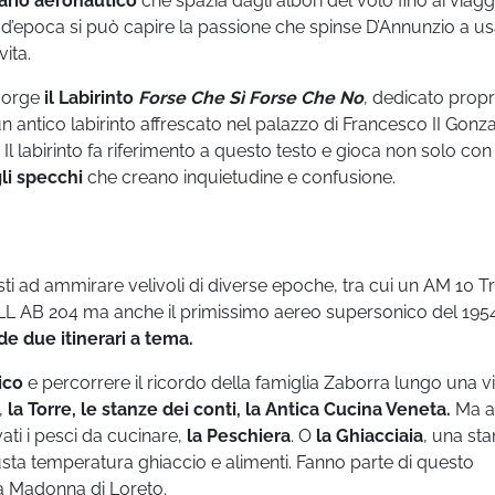
erario aeronautico
che spazia dagli albori del volo fino ai viagg
i d’epoca si può capire la passione che spinse D’Annunzio a u
vita.
 sorge
il Labirinto
Forse Che Sì Forse Che No
, dedicato propr
n antico labirinto affrescato nel palazzo di Francesco II Gonz
Il labirinto fa riferimento a questo testo e gioca non solo con 
gli specchi
che creano inquietudine e confusione.
sti ad ammirare velivoli di diverse epoche, tra cui un AM 10 Tr
AB 204 ma anche il primissimo aereo supersonico del 195
e due itinerari a tema.
ico
e percorrere il ricordo della famiglia Zaborra lungo una v
,
la Torre, le stanze dei conti, la Antica Cucina Veneta.
Ma a
ati i pesci da cucinare,
la Peschiera
. O
la Ghiacciaia
, una st
usta temperatura ghiaccio e alimenti. Fanno parte di questo
lla Madonna di Loreto.