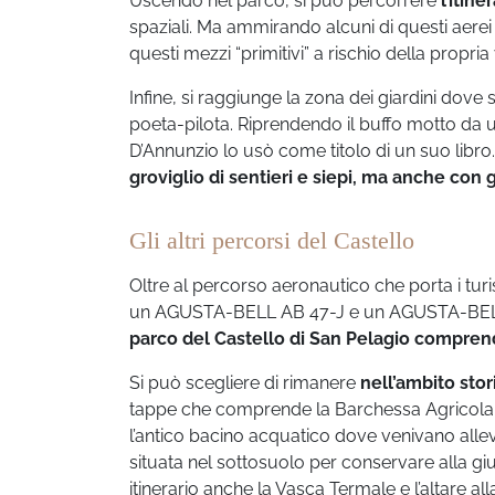
Uscendo nel parco, si può percorrere
l’itin
spaziali. Ma ammirando alcuni di questi aere
questi mezzi “primitivi” a rischio della propria 
Infine, si raggiunge la zona dei giardini dove
poeta-pilota. Riprendendo il buffo motto da u
D’Annunzio lo usò come titolo di un suo libro. 
groviglio di sentieri e siepi, ma anche con 
Gli altri percorsi del Castello
Oltre al percorso aeronautico che porta i turi
un AGUSTA-BELL AB 47-J e un AGUSTA-BELL 
parco del Castello di San Pelagio comprend
Si può scegliere di rimanere
nell’ambito stor
tappe che comprende la Barchessa Agricola
l’antico bacino acquatico dove venivano allev
situata nel sottosuolo per conservare alla gi
itinerario anche la Vasca Termale e l’altare a