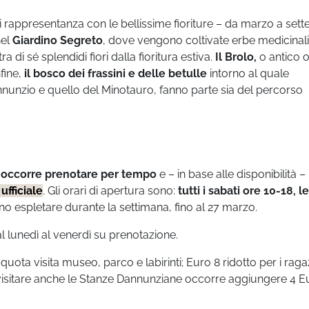
di rappresentanza con le bellissime fioriture – da marzo a set
nel
Giardino Segreto
, dove vengono coltivate erbe medicinali
i sé splendidi fiori dalla fioritura estiva.
Il Brolo,
o antico o
fine,
il bosco dei frassini e delle betulle
intorno al quale
nnunzio e quello del Minotauro, fanno parte sia del percorso
o
occorre prenotare per tempo
e – in base alle disponibilità –
 ufficiale
. Gli orari di apertura sono:
tutti i sabati ore 10-18, le
ono espletare durante la settimana, fino al 27 marzo.
l lunedì al venerdì su prenotazione.
 quota visita museo, parco e labirinti; Euro 8 ridotto per i raga
Per visitare anche le Stanze Dannunziane occorre aggiungere 4 E