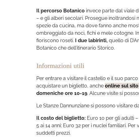
Il percorso Botanico
invece parte dal viale 
– e gli alberi secolari. Prosegue inoltrandosi 
spezie da cucina, ma dove fanno anche mostra d
ombreggiato da noci, fichi e mele cotogne. In
fioriscono roseti.
I due labirinti,
quello di D’A
Botanico che dell’itinerario Storico.
Informazioni utili
Per entrare a visitare il castello e il suo parc
acquistare un biglietto, anche
online sul sito
domeniche ore 10-19
. Alcune visite si poss
Le Stanze Dannunziane si possono visitare da
Il costo del biglietto:
Euro 10 per gli adulti –
5 ai 14 anni; Euro 32 per i nuclei familiari. 
suddetti prezzi.