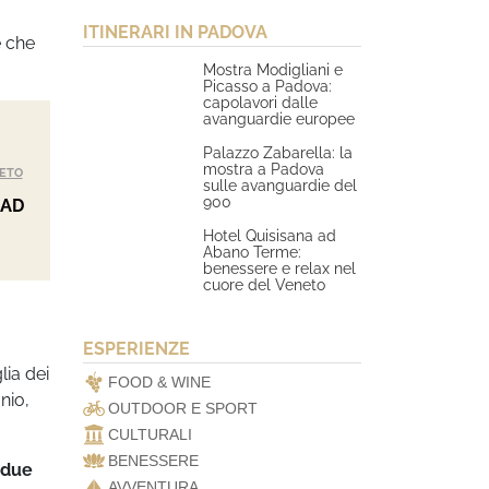
ITINERARI IN PADOVA
e che
Mostra Modigliani e
Picasso a Padova:
capolavori dalle
avanguardie europee
Palazzo Zabarella: la
mostra a Padova
ETO
sulle avanguardie del
900
 AD
Hotel Quisisana ad
Abano Terme:
benessere e relax nel
cuore del Veneto
ESPERIENZE
lia dei
FOOD & WINE
nio,
OUTDOOR E SPORT
CULTURALI
BENESSERE
due
AVVENTURA