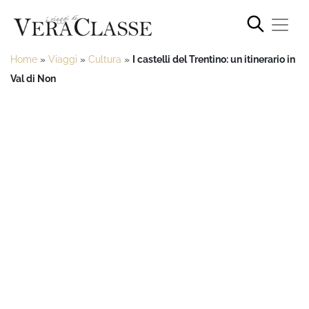
Home
»
Viaggi
»
Cultura
»
I castelli del Trentino: un itinerario in
Val di Non