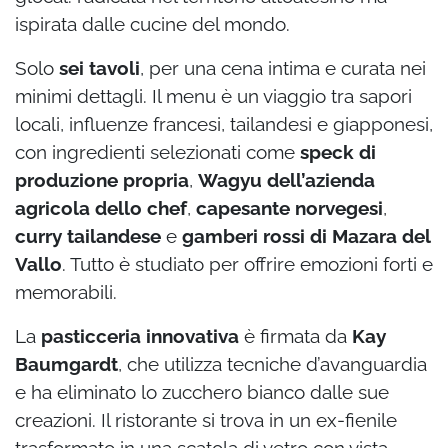
ispirata dalle cucine del mondo.
Solo
sei tavoli
, per una cena intima e curata nei
minimi dettagli. Il menu è un viaggio tra sapori
locali, influenze francesi, tailandesi e giapponesi,
con ingredienti selezionati come
speck di
produzione propria
,
Wagyu dell’azienda
agricola dello chef
,
capesante norvegesi
,
curry tailandese
e
gamberi rossi di Mazara del
Vallo
. Tutto è studiato per offrire emozioni forti e
memorabili.
La
pasticceria innovativa
è firmata da
Kay
Baumgardt
, che utilizza tecniche d’avanguardia
e ha eliminato lo zucchero bianco dalle sue
creazioni. Il ristorante si trova in un ex-fienile
trasformato in una scatola di vetro con vista