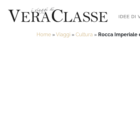
IDEE DI 
Home
»
Viaggi
»
Cultura
»
Rocca Imperiale ed