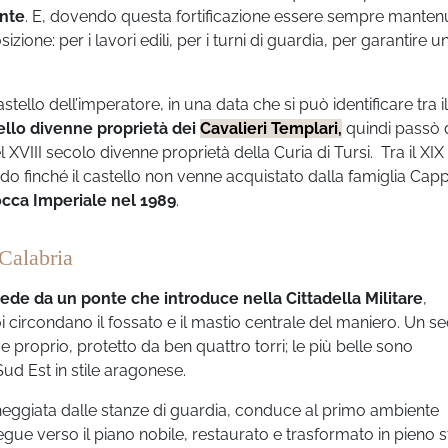
onte
. E, dovendo questa fortificazione essere sempre manten
ione: per i lavori edili, per i turni di guardia, per garantire u
ello dell’imperatore, in una data che si può identificare tra i
tello divenne proprietà dei
Cavalieri Templari,
quindi passò 
XVIII secolo divenne proprietà della Curia di Tursi. Tra il XIX 
o finché il castello non venne acquistato dalla famiglia Cap
cca Imperiale nel 1989
.
 Calabria
ede da un ponte che introduce nella Cittadella Militare
,
i circondano il fossato e il mastio centrale del maniero. Un 
 proprio, protetto da ben quattro torri; le più belle sono
Sud Est in stile aragonese.
cheggiata dalle stanze di guardia, conduce al primo ambiente
gue verso il piano nobile, restaurato e trasformato in pieno st