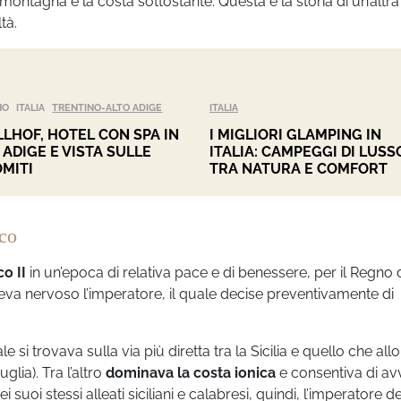
 montagna e la costa sottostante. Questa è la storia di un’altra
tà.
NO
ITALIA
TRENTINO-ALTO ADIGE
ITALIA
LHOF, HOTEL CON SPA IN
I MIGLIORI GLAMPING IN
 ADIGE E VISTA SULLE
ITALIA: CAMPEGGI DI LUSS
MITI
TRA NATURA E COMFORT
ico
o II
in un’epoca di relativa pace e di benessere, per il Regno 
ndeva nervoso l’imperatore, il quale decise preventivamente di
 trovava sulla via più diretta tra la Sicilia e quello che allo
glia). Tra l’altro
dominava la costa ionica
e consentiva di av
suoi stessi alleati siciliani e calabresi, quindi, l’imperatore d