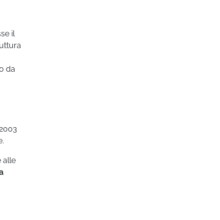
se il
uttura
to da
 2003
e.
 alle
a