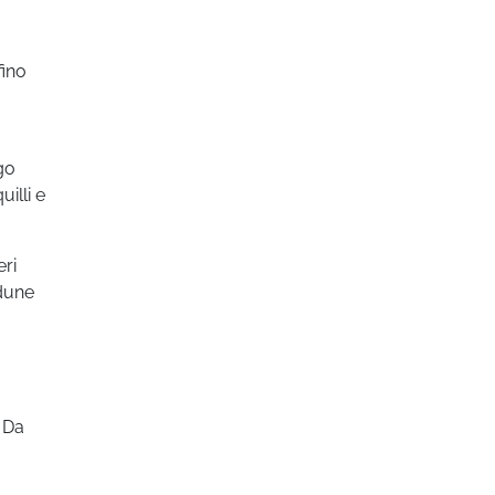
fino
ogo
illi e
eri
 dune
Da