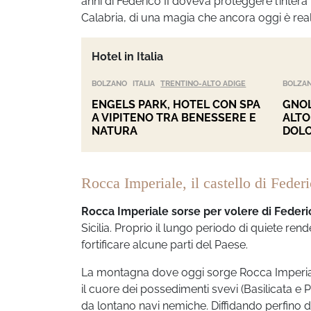
anni di Federico II doveva proteggere l’intera
Calabria, di una magia che ancora oggi è real
Hotel in Italia
BOLZANO
ITALIA
TRENTINO-ALTO ADIGE
BOLZA
ENGELS PARK, HOTEL CON SPA
GNOL
A VIPITENO TRA BENESSERE E
ALTO
NATURA
DOLO
Rocca Imperiale, il castello di Feder
Rocca Imperiale sorse per volere di Federic
Sicilia. Proprio il lungo periodo di quiete re
fortificare alcune parti del Paese.
La montagna dove oggi sorge Rocca Imperiale si
il cuore dei possedimenti svevi (Basilicata e Pu
da lontano navi nemiche. Diffidando perfino dei 