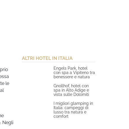
ALTRI HOTEL IN ITALIA
Engels Park, hotel
prio
con spa a Vipiteno tra
tessa
benessere e natura
te le
Gnollhof, hotel con
al
spa in Alto Adige e
vista sulle Dolomiti
I migliori glamping in
Italia: campeggi di
lusso tra natura e
he
comfort
. Negli