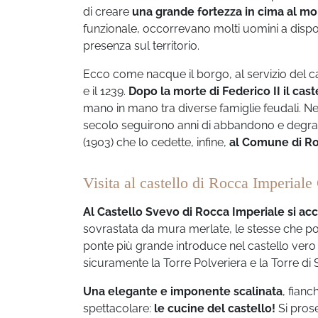
di creare
una grande fortezza in cima al m
funzionale, occorrevano molti uomini a disposiz
presenza sul territorio.
Ecco come nacque il borgo, al servizio del cast
e il 1239.
Dopo la morte di Federico II il cas
mano in mano tra diverse famiglie feudali. Nel 
secolo seguirono anni di abbandono e degrad
(1903) che lo cedette, infine,
al Comune di Ro
Visita al castello di Rocca Imperiale
Al Castello Svevo di Rocca Imperiale si acc
sovrastata da mura merlate, le stesse che po
ponte più grande introduce nel castello vero e
sicuramente la Torre Polveriera e la Torre di 
Una elegante e imponente scalinata
, fian
spettacolare:
le cucine del castello!
Si prose