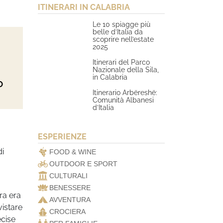
ITINERARI IN CALABRIA
Le 10 spiagge più
belle d’Italia da
scoprire nell’estate
2025
Itinerari del Parco
Nazionale della Sila,
in Calabria
O
Itinerario Arbëreshë:
Comunità Albanesi
d’Italia
ESPERIENZE
di
FOOD & WINE
OUTDOOR E SPORT
CULTURALI
BENESSERE
ra era
AVVENTURA
vistare
CROCIERA
ecise