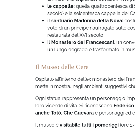
le cappelle:
quella quattrocentesca di 
secolo) e la seicentesca cappella del C
il santuario Madonna della Nova:
costr
voto di un principe naufragato sulle cos
restaurata del XVI secolo.
il Monastero dei Francescani
, un conv
un lungo degrado e trasformato in mus
Il Museo delle Cere
Ospitato all’interno dell’ex monastero dei Fr
mette in mostra, negli ambienti suggestivi ch
Ogni statua rappresenta un personaggio impor
loro vicende di vita. Si riconoscono
Federico 
anche Totò, Che Guevara
e personaggi ed ero
Il museo è
visitabile tutti i pomeriggi
(ore 17