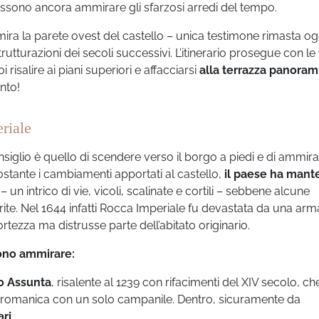
 possono ancora ammirare gli sfarzosi arredi del tempo.
ra la parete ovest del castello – unica testimone rimasta og
rutturazioni dei secoli successivi. L’itinerario prosegue con le 
i risalire ai piani superiori e affacciarsi
alla terrazza panoram
anto!
riale
nsiglio è quello di scendere verso il borgo a piedi e di ammira
stante i cambiamenti apportati al castello,
il paese ha mant
– un intrico di vie, vicoli, scalinate e cortili – sebbene alcune
te. Nel 1644 infatti Rocca Imperiale fu devastata da una arm
rtezza ma distrusse parte dell’abitato originario.
sono ammirare:
lo Assunta
, risalente al 1239 con rifacimenti del XIV secolo, ch
 romanica con un solo campanile. Dentro, sicuramente da
ari
.