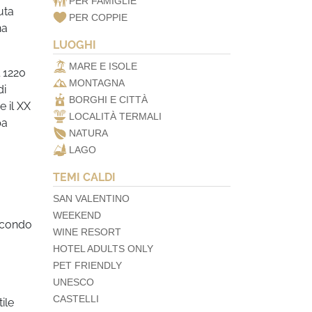
PER FAMIGLIE
uta
PER COPPIE
na
LUOGHI
MARE E ISOLE
l 1220
MONTAGNA
di
BORGHI E CITTÀ
e il XX
LOCALITÀ TERMALI
pa
NATURA
LAGO
TEMI CALDI
SAN VALENTINO
WEEKEND
secondo
WINE RESORT
HOTEL ADULTS ONLY
PET FRIENDLY
UNESCO
CASTELLI
ile