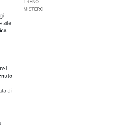
TRENO
MISTERO
gi
visite
ica
.
re i
enuto
ata di
e