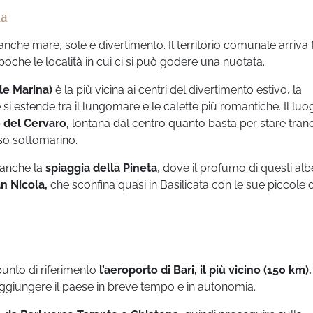
na
nche mare, sole e divertimento. Il territorio comunale arriva 
oche le località in cui ci si può godere una nuotata.
le Marina)
è la più vicina ai centri del divertimento estivo, la
e si estende tra il lungomare e le calette più romantiche. Il lu
 del Cervaro,
lontana dal centro quanto basta per stare tranqu
so sottomarino.
 anche la
spiaggia della Pineta
, dove il profumo di questi alb
an Nicola,
che sconfina quasi in Basilicata con le sue piccole
unto di riferimento
l’aeroporto di Bari, il più vicino (150 km).
aggiungere il paese in breve tempo e in autonomia.