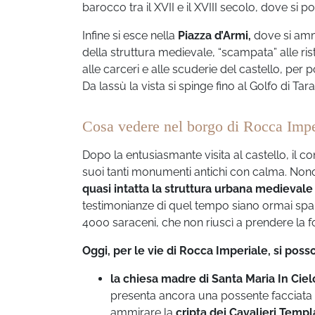
barocco tra il XVII e il XVIII secolo, dove si
Infine si esce nella
Piazza d’Armi,
dove si ammi
della struttura medievale, “scampata” alle rist
alle carceri e alle scuderie del castello, per po
Da lassù la vista si spinge fino al Golfo di Tar
Cosa vedere nel borgo di Rocca Impe
Dopo la entusiasmante visita al castello, il co
suoi tanti monumenti antichi con calma. Nono
quasi intatta la struttura urbana medievale
testimonianze di quel tempo siano ormai spari
4000 saraceni, che non riuscì a prendere la fo
Oggi, per le vie di Rocca Imperiale, si pos
la chiesa madre di Santa Maria In Cie
presenta ancora una possente facciata
ammirare la
cripta dei Cavalieri Templ