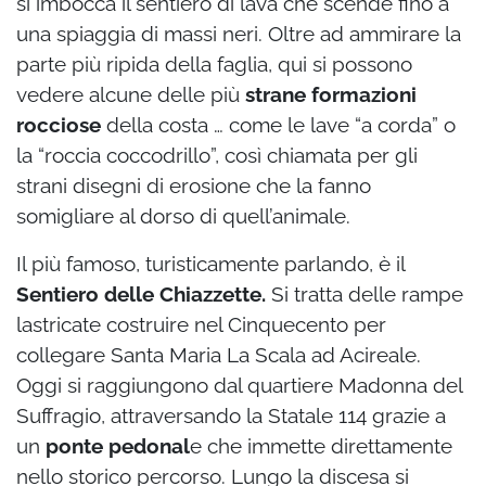
si imbocca il sentiero di lava che scende fino a
una spiaggia di massi neri. Oltre ad ammirare la
parte più ripida della faglia, qui si possono
vedere alcune delle più
strane formazioni
rocciose
della costa … come le lave “a corda” o
la “roccia coccodrillo”, così chiamata per gli
strani disegni di erosione che la fanno
somigliare al dorso di quell’animale.
Il più famoso, turisticamente parlando, è il
Sentiero delle Chiazzette.
Si tratta delle rampe
lastricate costruire nel Cinquecento per
collegare Santa Maria La Scala ad Acireale.
Oggi si raggiungono dal quartiere Madonna del
Suffragio, attraversando la Statale 114 grazie a
un
ponte pedonal
e che immette direttamente
nello storico percorso. Lungo la discesa si