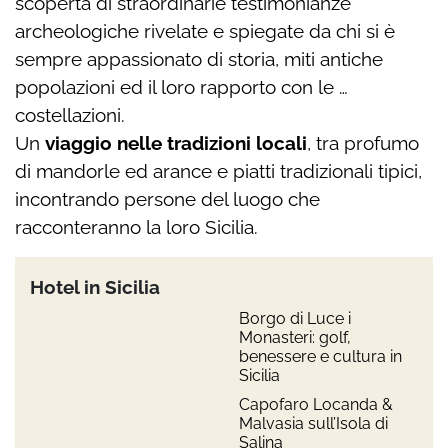
scoperta di straordinarie
testimonianze
archeologiche
rivelate e spiegate
d
a chi si è
sempre appassionato di storia,
miti antiche
popolazioni ed il loro rapporto con le …
costellazioni.
Un
viaggio nelle tradizioni locali
,
tra profumo
di mandorle ed arance e
piatti
tradizionali
tipici,
incontrando persone del luogo che
racconteranno la loro Sicilia.
Hotel in Sicilia
Borgo di Luce i
Monasteri: golf,
benessere e cultura in
Sicilia
Capofaro Locanda &
Malvasia sull’Isola di
Salina