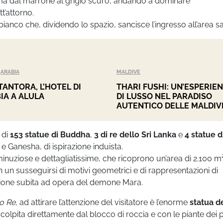
a dal marrone al grigio scuro, andando a dominare
t’attorno.
bianco che, dividendo lo spazio, sancisce l’ingresso all’area s
ARABIA
MALDIVE
TANTORA, L’HOTEL DI
THARI FUSHI: UN’ESPERIE
IA A ALULA
DI LUSSO NEL PARADISO
AUTENTICO DELLE MALDIV
 di
153 statue di Buddha
,
3 di re dello Sri Lanka
e
4 statue di
e Ganesha, di ispirazione induista.
 minuziose e dettagliatissime, che ricoprono un’area di 2.100 m²
 in un susseguirsi di motivi geometrici e di rappresentazioni di
azione subita ad opera del demone Mara.
no Re,
ad attirare l’attenzione del visitatore è l’enorme
statua d
scolpita direttamente dal blocco di roccia e con le piante dei p