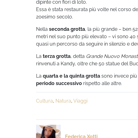
dipinte con fiori di loto.
Essa è stata restaurata più volte nel corso del
20esimo secolo.
Nella
seconda grotta
, la più grande – ben 52 
metri nel suo punto più elevato – vi sono 40 
quasi un percorso da seguire in silenzio e de
La
terza grotta
, detta
Grande Nuovo Monast
rinvenuti a Kandy, oltre che 50 statue del B
La
quarta e la quinta grotta
sono invece più 
periodo successivo
rispetto alle altre.
Cultura
,
Natura
,
Viaggi
Federica Xotti