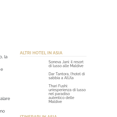
ALTRI HOTEL IN ASIA
o, la
Soneva Jani: il resort
di lusso alle Maldive
 e
Dar Tantora, l’hotel di
sabbia a AlUla
Thari Fushi:
un’esperienza di lusso
nel paradiso
autentico delle
calare
Maldive
ano
ITINERARI IN ASIA