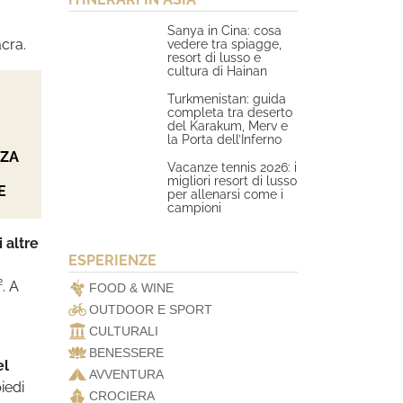
Sanya in Cina: cosa
acra.
vedere tra spiagge,
resort di lusso e
cultura di Hainan
Turkmenistan: guida
completa tra deserto
del Karakum, Merv e
la Porta dell’Inferno
NZA
Vacanze tennis 2026: i
migliori resort di lusso
E
per allenarsi come i
campioni
 altre
ESPERIENZE
. A
FOOD & WINE
OUTDOOR E SPORT
CULTURALI
BENESSERE
el
AVVENTURA
iedi
CROCIERA