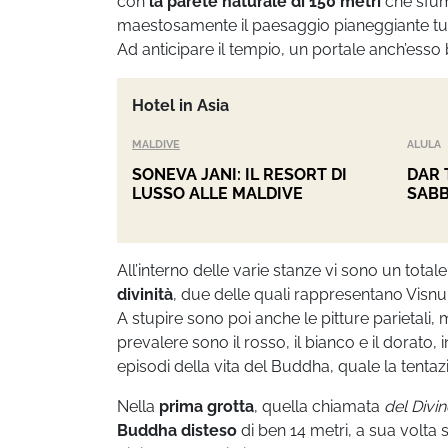
con
la parete naturale di 150 metri
che sfum
maestosamente il paesaggio pianeggiante tut
Ad anticipare il tempio, un portale anch’esso 
Hotel in Asia
MALDIVE
ALULA
SONEVA JANI: IL RESORT DI
DAR 
LUSSO ALLE MALDIVE
SABB
All’interno delle varie stanze vi sono un totale
divinità
, due delle quali rappresentano Visnu 
A stupire sono poi anche le pitture parietali,
prevalere sono il rosso, il bianco e il dorato,
episodi della vita del Buddha, quale la tent
Nella
prima grotta
, quella chiamata
del Divi
Buddha disteso
di ben 14 metri, a sua volta 