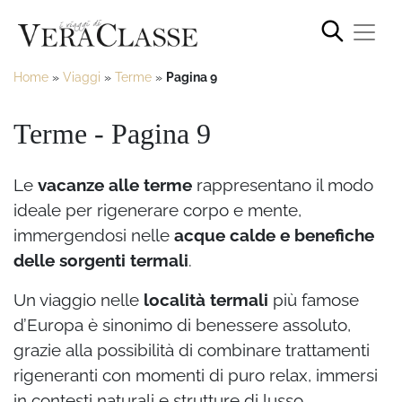
Home
»
Viaggi
»
Terme
»
Pagina 9
Terme - Pagina 9
Le
vacanze alle terme
rappresentano il modo
ideale per rigenerare corpo e mente,
immergendosi nelle
acque calde e benefiche
delle sorgenti termali
.
Un viaggio nelle
località termali
più famose
d’Europa è sinonimo di benessere assoluto,
grazie alla possibilità di combinare trattamenti
rigeneranti con momenti di puro relax, immersi
in contesti naturali e strutture di lusso.