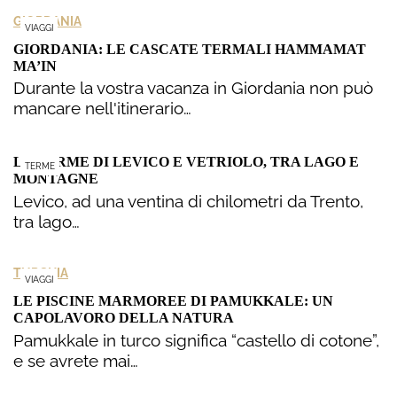
GIORDANIA
VIAGGI
GIORDANIA: LE CASCATE TERMALI HAMMAMAT
MA’IN
Durante la vostra vacanza in Giordania non può
mancare nell'itinerario…
LE TERME DI LEVICO E VETRIOLO, TRA LAGO E
TERME
MONTAGNE
Levico, ad una ventina di chilometri da Trento,
tra lago…
TURCHIA
VIAGGI
LE PISCINE MARMOREE DI PAMUKKALE: UN
CAPOLAVORO DELLA NATURA
Pamukkale in turco significa “castello di cotone”,
e se avrete mai…