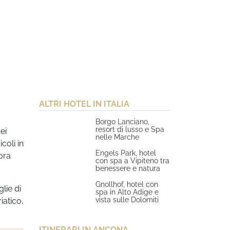
ALTRI HOTEL IN ITALIA
Borgo Lanciano,
resort di lusso e Spa
ei
nelle Marche
vicoli in
Engels Park, hotel
cora
con spa a Vipiteno tra
benessere e natura
Gnollhof, hotel con
glie di
spa in Alto Adige e
vista sulle Dolomiti
iatico,
ITINERARI IN ANCONA