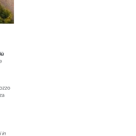
iù
e
Pozzo
nza
 in