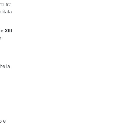
’altra
editata
e XIII
ri
he la
o e