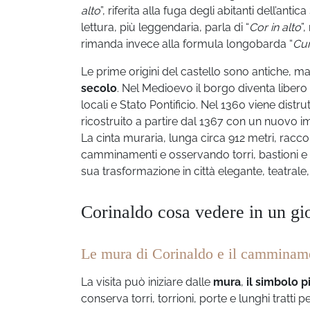
alto
”, riferita alla fuga degli abitanti dell’ant
lettura, più leggendaria, parla di “
Cor in alto
”
rimanda invece alla formula longobarda “
Cur
Le prime origini del castello sono antiche, m
secolo
. Nel Medioevo il borgo diventa liber
locali e Stato Pontificio. Nel 1360 viene distr
ricostruito a partire dal 1367 con un nuovo i
La cinta muraria, lunga circa 912 metri, racc
camminamenti e osservando torri, bastioni e p
sua trasformazione in città elegante, teatral
Corinaldo cosa vedere in un gi
Le mura di Corinaldo e il camminam
La visita può iniziare dalle
mura
,
il simbolo p
conserva torri, torrioni, porte e lunghi tratt