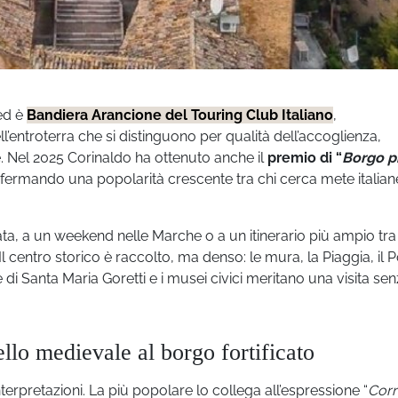
ed è
Bandiera Arancione del Touring Club Italiano
,
l’entroterra che si distinguono per qualità dell’accoglienza,
e. Nel 2025 Corinaldo ha ottenuto anche il
premio di “
Borgo p
nfermando una popolarità crescente tra chi cerca mete italian
ta, a un weekend nelle Marche o a un itinerario più ampio tra
Il centro storico è raccolto, ma denso: le mura, la Piaggia, il 
e di Santa Maria Goretti e i musei civici meritano una visita se
ello medievale al borgo fortificato
terpretazioni. La più popolare lo collega all’espressione “
Corri