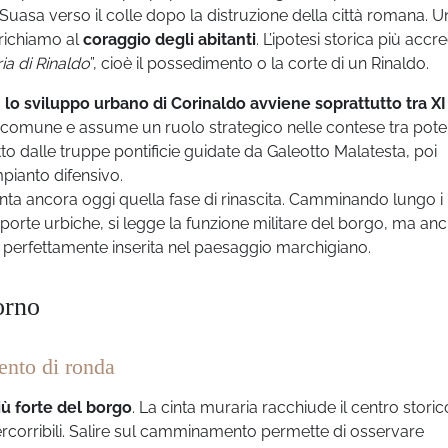
ica Suasa verso il colle dopo la distruzione della città romana. Un
, richiamo al
coraggio degli abitanti
. L’ipotesi storica più accr
ia di Rinaldo
”, cioè il possedimento o la corte di un Rinaldo.
a
lo sviluppo urbano di Corinaldo avviene soprattutto tra XI 
o comune e assume un ruolo strategico nelle contese tra pote
utto dalle truppe pontificie guidate da Galeotto Malatesta, poi
mpianto difensivo.
onta ancora oggi quella fase di rinascita. Camminando lungo i
orte urbiche, si legge la funzione militare del borgo, ma anc
e, perfettamente inserita nel paesaggio marchigiano.
orno
ento di ronda
iù forte del borgo
. La cinta muraria racchiude il centro storic
i percorribili. Salire sul camminamento permette di osservare