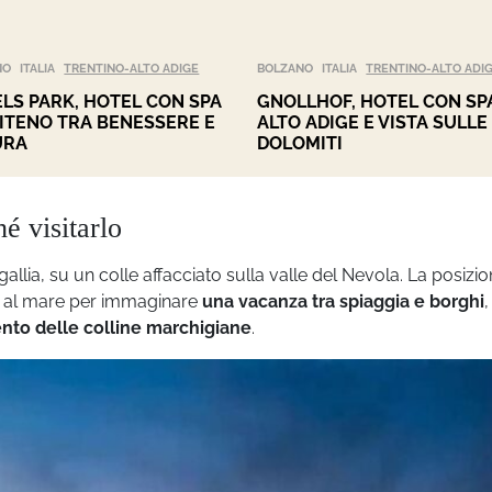
NO
ITALIA
TRENTINO-ALTO ADIGE
BOLZANO
ITALIA
TRENTINO-ALTO ADI
LS PARK, HOTEL CON SPA
GNOLLHOF, HOTEL CON SPA
PITENO TRA BENESSERE E
ALTO ADIGE E VISTA SULLE
URA
DOLOMITI
é visitarlo
allia, su un colle affacciato sulla valle del Nevola. La posizio
no al mare per immaginare
una vacanza tra spiaggia e borghi
,
ento delle colline marchigiane
.