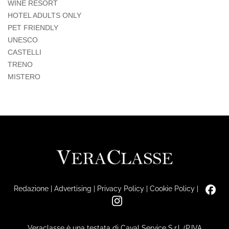
WINE RESORT
HOTEL ADULTS ONLY
PET FRIENDLY
UNESCO
CASTELLI
TRENO
MISTERO
Redazione
|
Advertising
|
Privacy Policy
|
Cookie Policy
|
Veraclasse è una testata di Caval Service S.r.l. (P.IVA