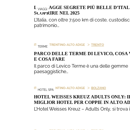
LE SPIAGGE SEGRETE PIÙ BELLE D’ITAL
VIAGGI
SCOPRIRE NEL 2025
L’Italia, con oltre 7.500 km di coste, custodis
patrimonio…
>
>
ITALIA
TRENTINO-ALTO ADIGE
TRENTO
TERME
PARCO DELLE TERME DI LEVICO, COSA
E COSA FARE
Il parco di Levico Terme è una delle gemme
paesaggistiche…
>
>
ITALIA
TRENTINO-ALTO ADIGE
BOLZANO
HOTEL SPA
HOTEL WEISSES KREUZ ADULTS ONLY: I
MIGLIOR HOTEL PER COPPIE IN ALTO A
L’Hotel Weisses Kreuz – Adults Only, si trova i