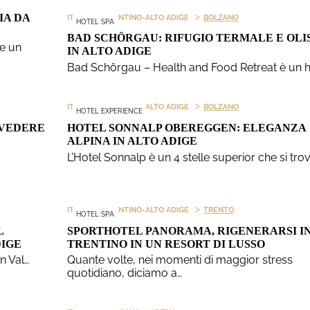
>
>
IA DA
ITALIA
TRENTINO-ALTO ADIGE
BOLZANO
HOTEL SPA
BAD SCHÖRGAU: RIFUGIO TERMALE E OLI
ce un
IN ALTO ADIGE
Bad Schörgau – Health and Food Retreat è un h
>
>
ITALIA
TRENTINO-ALTO ADIGE
BOLZANO
HOTEL EXPERIENCE
 VEDERE
HOTEL SONNALP OBEREGGEN: ELEGANZA
ALPINA IN ALTO ADIGE
L’Hotel Sonnalp è un 4 stelle superior che si tro
>
>
ITALIA
TRENTINO-ALTO ADIGE
TRENTO
HOTEL SPA
L
SPORTHOTEL PANORAMA, RIGENERARSI I
DIGE
TRENTINO IN UN RESORT DI LUSSO
n Val…
Quante volte, nei momenti di maggior stress
quotidiano, diciamo a…