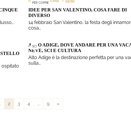
>
>
ITALIA
TOSCANA
SIENA
PER COPPIE
 CINQUE
IDEE PER SAN VALENTINO, COSA FARE DI
DIVERSO
 lusso…
14 febbraio San Valentino, la festa degli innamora
cosa…
ALTO ADIGE, DOVE ANDARE PER UNA VAC
SCI
NEVE, SCI E CULTURA
ASTELLO
Alto Adige è la destinazione perfetta per una v
sulla…
 ospitato
1
2
3
4
…
9
»