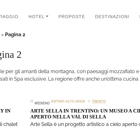
VIAGGIO
HOTEL
PROPOSTE
DESTINAZIONI
»
Pagina 2
gina 2
ale per gli amanti della montagna, con paesaggi mozzafiato e lu
sati in Spa esclusive. La regione offre anche un’ottima cucina l
>
>
ITALIA
TRENTINO-ALTO ADIGE
TRENTO
WEEKEND
Y IN
ARTE SELLA IN TRENTINO: UN MUSEO A C
APERTO NELLA VAL DI SELLA
i chalet
Arte Sella è un progetto artistico a cielo aperto