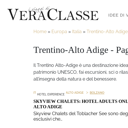
IDEE DI 
Home
»
Europa
»
Italia
»
Trentino-Alto Adige
Trentino-Alto Adige - Pa
Il Trentino Alto-Adige è una destinazione ide
patrimonio UNESCO, fai escursioni, sci o rilas
all’insegna della natura e del benessere.
>
>
ITALIA
TRENTINO-ALTO ADIGE
BOLZANO
HOTEL EXPERIENCE
SKYVIEW CHALETS: HOTEL ADULTS ONL
ALTO ADIGE
Skyview Chalets del Toblacher See sono degl
esclusivi che…