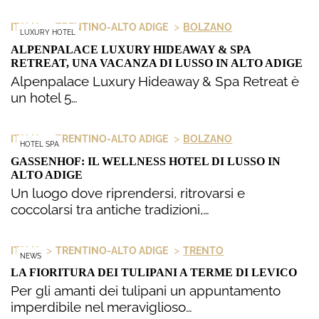
>
>
ITALIA
TRENTINO-ALTO ADIGE
BOLZANO
LUXURY HOTEL
ALPENPALACE LUXURY HIDEAWAY & SPA
RETREAT, UNA VACANZA DI LUSSO IN ALTO ADIGE
Alpenpalace Luxury Hideaway & Spa Retreat è
un hotel 5…
>
>
ITALIA
TRENTINO-ALTO ADIGE
BOLZANO
HOTEL SPA
GASSENHOF: IL WELLNESS HOTEL DI LUSSO IN
ALTO ADIGE
Un luogo dove riprendersi, ritrovarsi e
coccolarsi tra antiche tradizioni,…
>
>
ITALIA
TRENTINO-ALTO ADIGE
TRENTO
NEWS
LA FIORITURA DEI TULIPANI A TERME DI LEVICO
Per gli amanti dei tulipani un appuntamento
imperdibile nel meraviglioso…