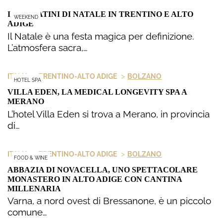
I MERCATINI DI NATALE IN TRENTINO E ALTO
WEEKEND
ADIGE
Il Natale è una festa magica per definizione.
L’atmosfera sacra,…
>
>
ITALIA
TRENTINO-ALTO ADIGE
BOLZANO
HOTEL SPA
VILLA EDEN, LA MEDICAL LONGEVITY SPA A
MERANO
L’hotel Villa Eden si trova a Merano, in provincia
di…
>
>
ITALIA
TRENTINO-ALTO ADIGE
BOLZANO
FOOD & WINE
ABBAZIA DI NOVACELLA, UNO SPETTACOLARE
MONASTERO IN ALTO ADIGE CON CANTINA
MILLENARIA
Varna, a nord ovest di Bressanone, è un piccolo
comune…