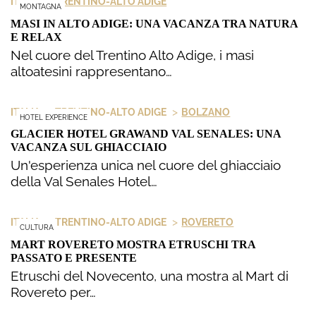
>
ITALIA
TRENTINO-ALTO ADIGE
MONTAGNA
MASI IN ALTO ADIGE: UNA VACANZA TRA NATURA
E RELAX
Nel cuore del Trentino Alto Adige, i masi
altoatesini rappresentano…
>
>
ITALIA
TRENTINO-ALTO ADIGE
BOLZANO
HOTEL EXPERIENCE
GLACIER HOTEL GRAWAND VAL SENALES: UNA
VACANZA SUL GHIACCIAIO
Un'esperienza unica nel cuore del ghiacciaio
della Val Senales Hotel…
>
>
ITALIA
TRENTINO-ALTO ADIGE
ROVERETO
CULTURA
MART ROVERETO MOSTRA ETRUSCHI TRA
PASSATO E PRESENTE
Etruschi del Novecento, una mostra al Mart di
Rovereto per…