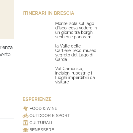
ITINERARI IN BRESCIA
Monte Isola sul lago
d’Iseo: cosa vedere in
un giorno tra borghi,
sentieri e panorami
la Valle delle
erienza
Cartiere: l’eco-museo
amento
segreto del Lago di
Garda
Val Camonica,
incisioni rupestri e i
luoghi imperdibili da
visitare
ESPERIENZE
FOOD & WINE
OUTDOOR E SPORT
CULTURALI
BENESSERE