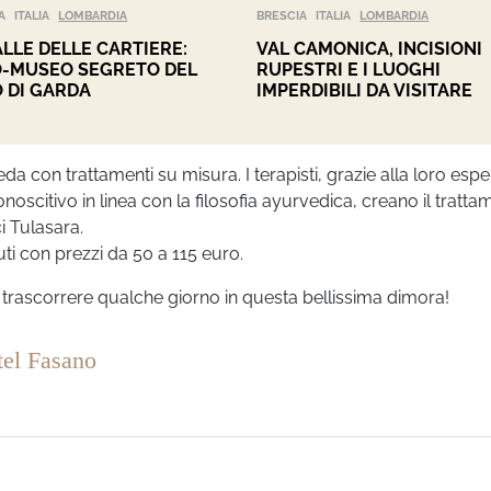
A
ITALIA
LOMBARDIA
BRESCIA
ITALIA
LOMBARDIA
ALLE DELLE CARTIERE:
VAL CAMONICA, INCISIONI
O-MUSEO SEGRETO DEL
RUPESTRI E I LUOGHI
 DI GARDA
IMPERDIBILI DA VISITARE
eda con trattamenti su misura. I terapisti, grazie alla loro esp
oscitivo in linea con la filosofia ayurvedica, creano il tratt
ci Tulasara.
ti con prezzi da 50 a 115 euro.
trascorrere qualche giorno in questa bellissima dimora!
tel Fasano