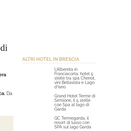
di
ALTRI HOTEL IN BRESCIA
L’Albereta in
Franciacorta: hotel 5
era
stelle tra spa Chenot,
vini Bellavista e Lago
d’Iseo
ca.
Da
Grand Hotel Terme di
Sirmione, il 5 stelle
con Spa al lago di
Garda
QC Termegarda, il
resort di lusso con
SPA sul lago Garda