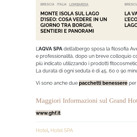
BRESCIA
ITALIA
LOMBARDIA
BRESCI
MONTE ISOLA SUL LAGO
LA V
D’ISEO: COSA VEDERE IN UN
L’EC
GIORNO TRA BORGHI,
LAGO
SENTIERI E PANORAMI
L’
AQVA SPA
dell’albergo sposa la filosofia Av
e professionalità, dopo un breve colloquio con
più indicato utilizzando i prodotti fitocosmeti
La durata di ogni seduta è di 45, 60 o 90 minu
Vi sono anche due
pacchetti benessere
per 
Maggiori Informazioni sul Grand Ho
www.ghf.it
Hotel
,
Hotel SPA