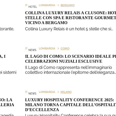
>
>
ITALIA
LOMBARDIA
BERGAMO
HOTEL
COLLINA LUXURY RELAIS A CLUSONE: HOT
STELLE CON SPA E RISTORANTE GOURME
VICINO A BERGAMO
torante,
Collina Luxury Relais è un hotel 5 stelle che si…
>
>
ITALIA
LOMBARDIA
COMO
NEWS
, I
IL LAGO DI COMO: LO SCENARIO IDEALE P
CELEBRAZIONI NUZIALI ESCLUSIVE
Il Lago di Como rappresenta nell'immaginario
i sistemi
collettivo internazionale l'epitome dell'eleganza
>
>
ITALIA
LOMBARDIA
MILANO
NEWS
O: LA
LUXURY HOSPITALITY CONFERENCE 2025:
LLERIA
MILANO TORNA CAPITALE DELL’OSPITALI
D’ECCELLENZA
tragedia
Luxury Hospitality Conference celebra la sua q