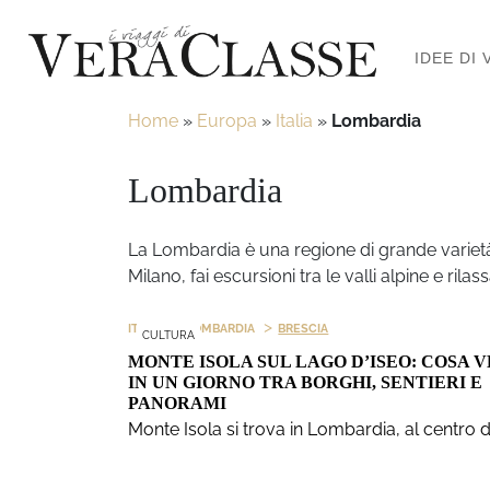
IDEE DI 
Home
»
Europa
»
Italia
»
Lombardia
Lombardia
La Lombardia è una regione di grande varietà,
Milano, fai escursioni tra le valli alpine e ril
>
>
ITALIA
LOMBARDIA
BRESCIA
CULTURA
MONTE ISOLA SUL LAGO D’ISEO: COSA 
IN UN GIORNO TRA BORGHI, SENTIERI E
PANORAMI
Monte Isola si trova in Lombardia, al centro 