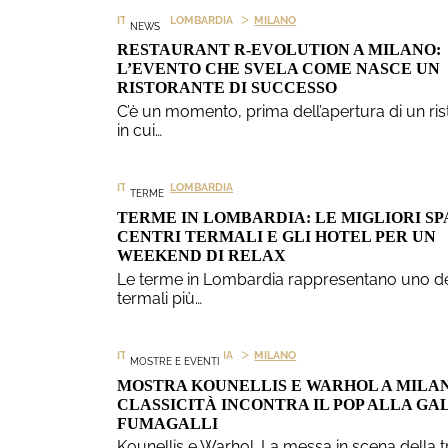
>
>
ITALIA
LOMBARDIA
MILANO
NEWS
RESTAURANT R-EVOLUTION A MILANO:
L’EVENTO CHE SVELA COME NASCE UN
RISTORANTE DI SUCCESSO
C’è un momento, prima dell’apertura di un ris
in cui…
>
ITALIA
LOMBARDIA
TERME
TERME IN LOMBARDIA: LE MIGLIORI SPA
CENTRI TERMALI E GLI HOTEL PER UN
WEEKEND DI RELAX
Le terme in Lombardia rappresentano uno de
termali più…
>
>
ITALIA
LOMBARDIA
MILANO
MOSTRE E EVENTI
MOSTRA KOUNELLIS E WARHOL A MILAN
CLASSICITÀ INCONTRA IL POP ALLA GA
FUMAGALLI
Kounellis e Warhol. La messa in scena della 