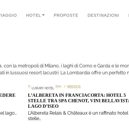
VIAGGIO
HOTEL
PROPOSTE
DESTINAZIONI
 con la metropoli di Milano, i laghi di Como e Garda e le mont
assati in lussuosi resort lacustri. La Lombardia offre un perfetto 
>
>
ITALIA
LOMBARDIA
BRESCIA
LUXURY HOTEL
VEDERE
L’ALBERETA IN FRANCIACORTA: HOTEL 5
STELLE TRA SPA CHENOT, VINI BELLAVIST
LAGO D’ISEO
del lago…
L’Albereta Relais & Châteaux è un raffinato hotel
stelle…