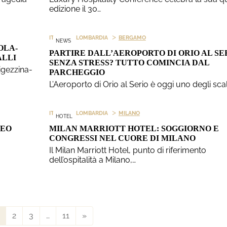
edizione il 30…
>
>
ITALIA
LOMBARDIA
BERGAMO
NEWS
OLA-
PARTIRE DALL’AEROPORTO DI ORIO AL SE
ALLI
SENZA STRESS? TUTTO COMINCIA DAL
Vigezzina-
PARCHEGGIO
L’Aeroporto di Orio al Serio è oggi uno degli scal
>
>
ITALIA
LOMBARDIA
MILANO
HOTEL
SEO
MILAN MARRIOTT HOTEL: SOGGIORNO E
CONGRESSI NEL CUORE DI MILANO
Il Milan Marriott Hotel, punto di riferimento
dell’ospitalità a Milano,…
2
3
…
11
»