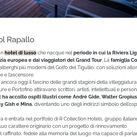
ol Rapallo
 un
hotel di lusso
che nacque nel
periodo in cui la Riviera Li
azia europea e dai viaggiatori del Grand Tour
. La
famiglia C
 alberghi più moderni del Golfo del Tigullio, con soluzioni allo
e e l’ascensore.
ancora oggi il fascino delle grandi stagioni della villeggiatura
e Portofino attiravano scrittori, artisti, intellettuali e person
l
ha accolto ospiti illustri come André Gide, Walter Gropius
y Gish e Mina
, diventando uno degli indirizzi simbolo dell’ospi
a è entrata nel portfolio di R Collection Hotels, gruppo italian
 il suo carattere originario con un progetto di rinnovamento
el raffinato, fedele alla memoria del luogo ma capace di parla