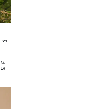
o per
 Gli
 Le