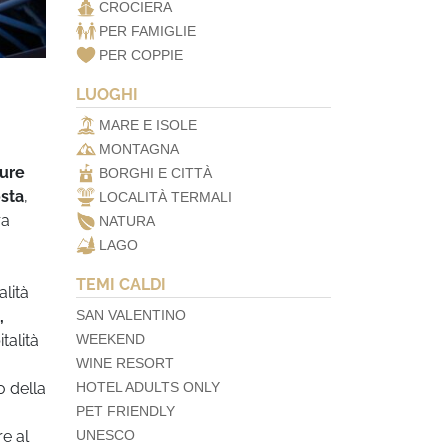
CROCIERA
PER FAMIGLIE
PER COPPIE
LUOGHI
MARE E ISOLE
MONTAGNA
gure
BORGHI E CITTÀ
osta
,
LOCALITÀ TERMALI
ra
NATURA
LAGO
TEMI CALDI
alità
SAN VALENTINO
,
WEEKEND
talità
WINE RESORT
HOTEL ADULTS ONLY
o della
PET FRIENDLY
UNESCO
re al