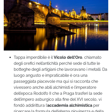
Tappa imperdibile è il
Vicolo dell’Oro
, chiamato
degli orefici nell’antichità perché sede di tutte le
botteghe degli artigiani che lavoravano i metalli. Da
luogo angusto e impraticabile è ora una
passeggiata piacevole ma qui si racconta che
vivessero anche abili alchimisti e l’imperatore
dell’epoca Rodolfo II che a Praga trasferì la sede
dell’impero asburgico alla fine del XVI secolo, vi
fondò addirittura l’
accademia alchimistica
per
ricercare la formula dell’eterna giovinezza e della