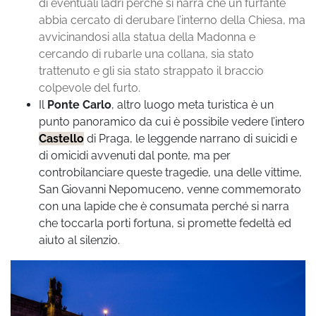
di eventuali ladri perché si narra che un furfante
abbia cercato di derubare l’interno della Chiesa, ma
avvicinandosi alla statua della Madonna e
cercando di rubarle una collana, sia stato
trattenuto e gli sia stato strappato il braccio
colpevole del furto.
Il
Ponte Carlo
, altro luogo meta turistica è un
punto panoramico da cui è possibile vedere l’intero
Castello
di Praga, le leggende narrano di suicidi e
di omicidi avvenuti dal ponte, ma per
controbilanciare queste tragedie, una delle vittime,
San Giovanni Nepomuceno, venne commemorato
con una lapide che è consumata perché si narra
che toccarla porti fortuna, si promette fedeltà ed
aiuto al silenzio.