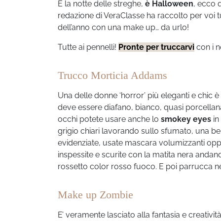
È la notte delle streghe,
è Halloween
, ecco 
redazione di VeraClasse ha raccolto per voi t
dell’anno con una make up… da urlo!
Tutte ai pennelli!
Pronte per truccarvi
con i n
Trucco Morticia Addams
Una delle donne ‘horror’ più eleganti e chic è
deve essere diafano, bianco, quasi porcellana.
occhi potete usare anche lo
smokey eyes
in
grigio chiari lavorando sullo sfumato, una bel
evidenziate, usate mascara volumizzanti oppur
inspessite e scurite con la matita nera andand
rossetto color rosso fuoco. E poi parrucca ne
Make up Zombie
E’ veramente lasciato alla fantasia e creativit