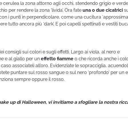
cerulea la zona attorno agli occhi, stendendo grigio e verd
hio per rendere la zona ‘livida’. Ora fate
una o due cicatrici
su
n i punti in perpendicolare, come una cucitura ‘approssimat
 tutto ancora più ‘dark’. E poi capelli spettinati e vestiti buca
onsigli sui colori e sugli effetti. Largo ai viola, al nero e
ne e al giallo per un
effetto fiamme
o che ricorda anche i colo
 caso associateli all’oro. Evidenziate le sopracciglia, acuendol
 potete puntare sul rosso sangue o sul nero ‘profondo’ per un e
unziona sempre oppure il rosso.
 make up di Halloween, vi invitiamo a sfogliare la nostra ricc