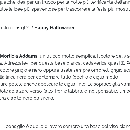
qualche idea per un trucco per la notte più terrificante dell’an
utte le idee più spaventose per trascorrere la festa più most
ostri consigli???
Happy Halloween!
Morticia Addams
, un trucco molto semplice. Il colore del vi
 Attrezzatevi per questa base bianca, cadaverica quasi (!). Pe
 colore grigio e nero oppure usate sempre ombretti grigio scu
la linea nera per contornare tutto l’occhio e ciglia molto
e potete anche applicare le ciglia finte. Le sopracciglia va
ole ad alzare verso l’alto. Per le labbra, è indispensabile un b
ra e abito nero da sirena.
à, il consiglio è quello di avere sempre una base del viso bian