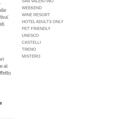
SAN VALENTINO
e
WEEKEND
lle
WINE RESORT
iva’.
HOTEL ADULTS ONLY
ti.
PET FRIENDLY
UNESCO
CASTELLI
TRENO
MISTERO
ri
e al
ffetto
a