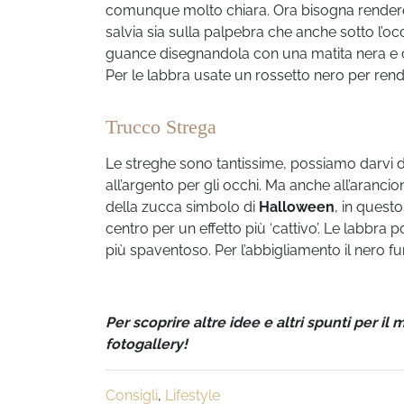
comunque molto chiara. Ora bisogna rendere 
salvia sia sulla palpebra che anche sotto l’occ
guance disegnandola con una matita nera e co
Per le labbra usate un rossetto nero per rendere
Trucco Strega
Le streghe sono tantissime, possiamo darvi dei c
all’argento per gli occhi. Ma anche all’arancio
della zucca simbolo di
Halloween
, in questo
centro per un effetto più ‘cattivo’. Le labbra
più spaventoso. Per l’abbigliamento il nero f
Per scoprire altre idee e altri spunti per il
fotogallery!
Consigli
,
Lifestyle