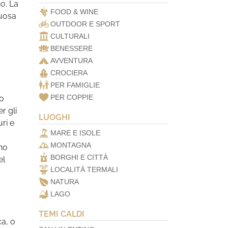
no. La
FOOD & WINE
ruosa
OUTDOOR E SPORT
CULTURALI
BENESSERE
AVVENTURA
CROCIERA
PER FAMIGLIE
PER COPPIE
so
r gli
LUOGHI
ri e
MARE E ISOLE
MONTAGNA
nno
BORGHI E CITTÀ
el
LOCALITÀ TERMALI
NATURA
LAGO
TEMI CALDI
ca, o