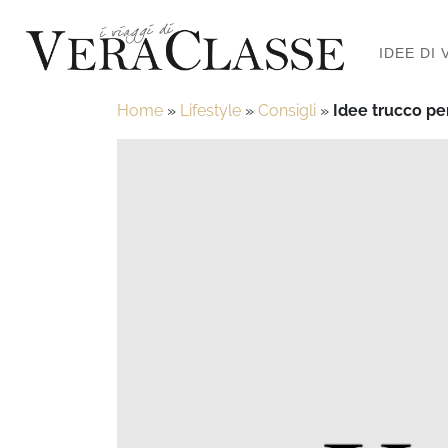
IDEE DI 
Home
»
Lifestyle
»
Consigli
»
Idee trucco p