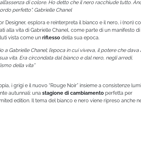
all’assenza di colore. Ho detto che il nero racchiude tutto. Anc
ordo perfetto”. Gabrielle Chanel
esigner, esplora e reinterpreta il bianco e il nero, i (non) co
irati alla vita di Gabrielle Chanel, come parte di un manifesto di
oluti vista come un
riflesso
della sua epoca.
io a Gabrielle Chanel; l’epoca in cui viveva, il potere che dava 
sua vita. Era circondata dal bianco e dal nero, negli arredi,
ismo della vita”
ia, i grigi e il nuovo “Rouge Noir” insieme a consistenze lum
mente autunnali: una
stagione di cambiamento
perfetta per
mited edition. Il tema del bianco e nero viene ripreso anche n