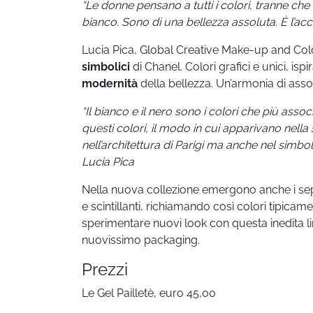
“Le donne pensano a tutti i colori, tranne che 
bianco. Sono di una bellezza assoluta. È l’acc
Lucia Pica, Global Creative Make-up and Color D
simbolici
di Chanel. Colori grafici e unici, isp
modernità
della bellezza. Un’armonia di ass
“Il bianco e il nero sono i colori che più assoc
questi colori, il modo in cui apparivano nella 
nell’architettura di Parigi ma anche nel simbol
Lucia Pica
Nella nuova collezione emergono anche i sepp
e scintillanti, richiamando così colori tipica
sperimentare nuovi look con questa inedita li
nuovissimo packaging.
Prezzi
Le Gel Pailletè, euro 45,00