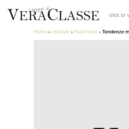
IDEE DI 
Home
»
Lifestyle
»
Must Have
»
Tendenze m