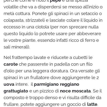
perché come è noto il
pepe
è una spezia
volatile che va a disperdersi se messo all’inizio o
metà cottura. Ponete gli spinaci in un setaccio o
colapasta, strizzateli e lasciate colare il liquido in
eccesso in una ciotola (per non sprecare nulla
questo liquido lo potrete usare per abbeverare
le vostre piante, essendo infatti ricco di ferro e
sali minerali).
Nel frattempo lavate e riducete a cubetti le
carote
che passerete in padella con un filo
d’olio per una leggera doratura. Ora versate gli
spinaci in un frullatore dove aggiungerete le 2
uova
intere, il
parmigiano reggiano
grattugiato
e un pizzico di
noce moscata
. Se il
composto è troppo denso e vi risulta difficile da
frullare, potete aggiungere un goccio di
latte
.