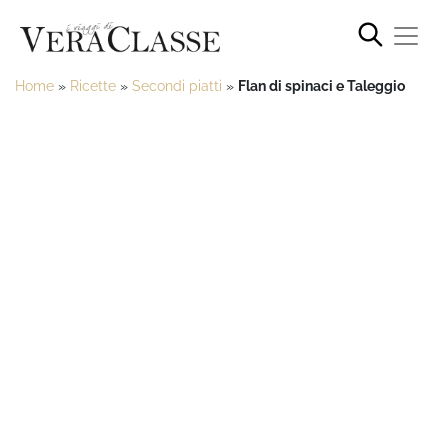
Home
»
Ricette
»
Secondi piatti
»
Flan di spinaci e Taleggio