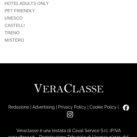
HOTEL ADULTS ONLY
PET FRIENDLY
UNESCO
CASTELLI
TRENO
MISTERO
Redazione
|
Advertising
|
Privacy Policy
|
Cookie Policy
|
Veraclasse è una testata di Caval Service S.r.l. (P.IVA
02514810247) - Registrazione Tribunale di Vicenza n°1135 del