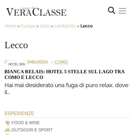
Home
»
Europa
»
Italia
»
Lombardia
»
Lecco
Lecco
>
>
ITALIA
LOMBARDIA
COMO
HOTEL SPA
BIANCA RELAIS: HOTEL 5 STELLE SUL LAGO TRA
COMO E LECCO
Hai mai desiderato una fuga di puro relax, dove
il…
ESPERIENZE
FOOD & WINE
OUTDOOR E SPORT