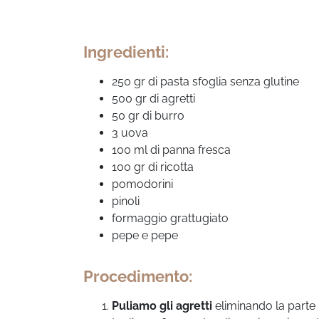
Ingredienti:
250 gr di pasta sfoglia senza glutine
500 gr di agretti
50 gr di burro
3 uova
100 ml di panna fresca
100 gr di ricotta
pomodorini
pinoli
formaggio grattugiato
pepe e pepe
Procedimento:
Puliamo gli agretti
eliminando la parte l