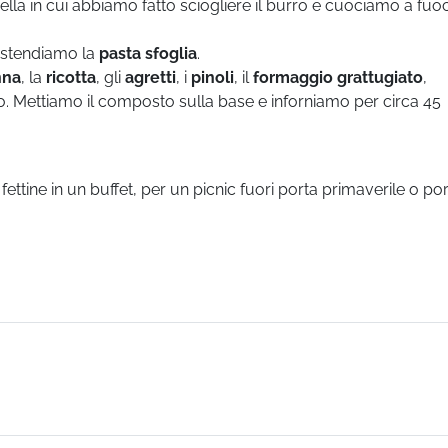
lla in cui abbiamo fatto sciogliere il burro e cuociamo a fuo
 stendiamo la
pasta sfoglia
.
nna
, la
ricotta
, gli
agretti
, i
pinoli
, il
formaggio grattugiato
,
o. Mettiamo il composto sulla base e inforniamo per circa 45
ettine in un buffet, per un picnic fuori porta primaverile o por