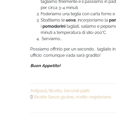
tagliamo finemente e li passiamo in pade
per circa 3-4 minuti.
Foderiamo una teglia con carta forno e
Sbattiamo le
uova
, incorporiamo la
pa
i
pomodorini
tagliati, saliamo e pepiam
minuti a temperatura di 180-200°C.
Serviamo…
Possiamo offrirlo per un secondo, tagliato in f
ufficio: comunque vada sarà gradito!
Buon Appetito!
Antipasti
,
Ricette
,
Secondi piatti
Ricette Senza glutine
,
ricette vegetariane