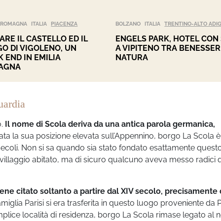
A-ROMAGNA
ITALIA
PIACENZA
BOLZANO
ITALIA
TRENTINO-ALTO ADI
TARE IL CASTELLO ED IL
ENGELS PARK, HOTEL CON
O DI VIGOLENO, UN
A VIPITENO TRA BENESSER
 END IN EMILIA
NATURA
AGNA
uardia
o.
Il nome di Scola deriva da una antica parola germanica,
ta la sua posizione elevata sull’Appennino, borgo La Scola è
 secoli. Non si sa quando sia stato fondato esattamente quest
 villaggio abitato, ma di sicuro qualcuno aveva messo radici 
iene citato soltanto a partire dal XIV secolo, precisamente 
 famiglia Parisi si era trasferita in questo luogo proveniente da 
lice località di residenza, borgo La Scola rimase legato al