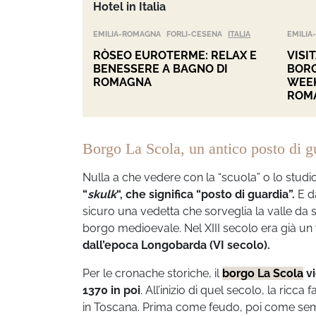
Hotel in Italia
EMILIA-ROMAGNA
FORLI-CESENA
ITALIA
EMILI
RÒSEO EUROTERME: RELAX E
VISI
BENESSERE A BAGNO DI
BORG
ROMAGNA
WEEK
ROM
Borgo La Scola, un antico posto di g
Nulla a che vedere con la “scuola” o lo studi
“
skulk
“, che significa “posto di guardia”.
E da
sicuro una vedetta che sorveglia la valle da
borgo medioevale. Nel XIII secolo era già un
dall’epoca Longobarda (VI secolo).
Per le cronache storiche, il
borgo La Scola
v
1370 in poi
. All’inizio di quel secolo, la ricca
in Toscana. Prima come feudo, poi come semp