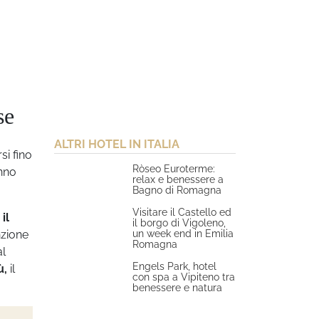
se
ALTRI HOTEL IN ITALIA
i fino
Ròseo Euroterme:
anno
relax e benessere a
Bagno di Romagna
Visitare il Castello ed
il
il borgo di Vigoleno,
un week end in Emilia
nzione
Romagna
al
Engels Park, hotel
ù,
il
con spa a Vipiteno tra
benessere e natura