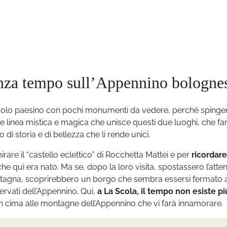
nza tempo sull’Appennino bologne
colo paesino con pochi monumenti da vedere, perchè spingers
le linea mistica e magica che unisce questi due luoghi, che f
di storia e di bellezza che li rende unici.
are il “castello eclettico” di Rocchetta Mattei e per
ricordare 
che qui era nato. Ma se, dopo la loro visita, spostassero l’atte
montagna, scoprirebbero un borgo che sembra essersi fermato 
rvati dell’Appennino. Qui,
a La Scola, il tempo non esiste pi
in cima alle montagne dell’Appennino che vi farà innamorare.