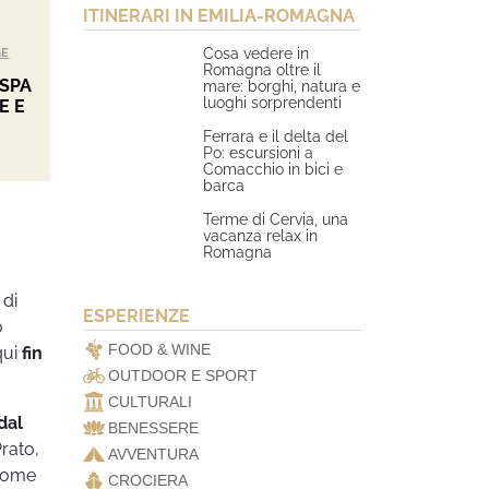
ITINERARI IN EMILIA-ROMAGNA
Cosa vedere in
GE
Romagna oltre il
 SPA
mare: borghi, natura e
luoghi sorprendenti
E E
Ferrara e il delta del
Po: escursioni a
Comacchio in bici e
barca
Terme di Cervia, una
vacanza relax in
Romagna
 di
ESPERIENZE
o
FOOD & WINE
qui
fin
OUTDOOR E SPORT
CULTURALI
dal
BENESSERE
Prato,
AVVENTURA
 nome
CROCIERA