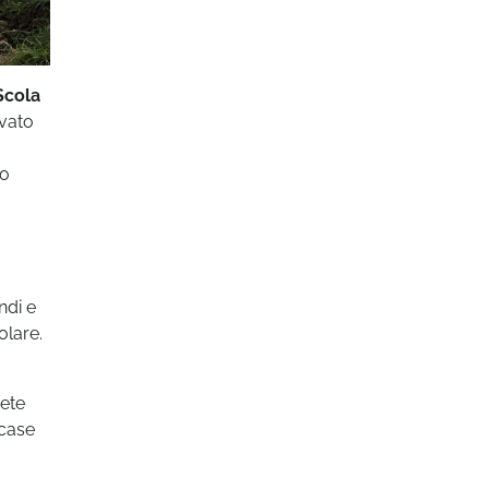
Scola
rvato
to
ndi e
olare.
rete
 case