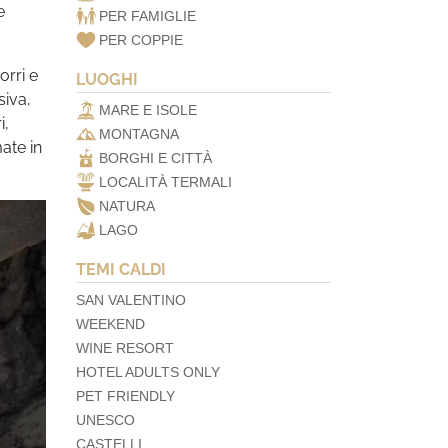
e
PER FAMIGLIE
PER COPPIE
orri e
LUOGHI
siva,
MARE E ISOLE
i,
MONTAGNA
mate in
BORGHI E CITTÀ
LOCALITÀ TERMALI
NATURA
LAGO
TEMI CALDI
SAN VALENTINO
WEEKEND
WINE RESORT
HOTEL ADULTS ONLY
PET FRIENDLY
UNESCO
CASTELLI