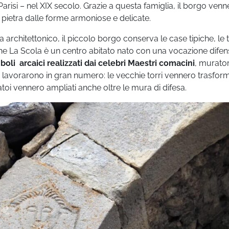
 Parisi – nel XIX secolo. Grazie a questa famiglia, il borgo venn
n pietra dalle forme armoniose e delicate.
architettonico, il piccolo borgo conserva le case tipiche, le t
 che La Scola è un centro abitato nato con una vocazione difen
boli arcaici realizzati dai celebri Maestri comacini
, murator
‘500, lavorarono in gran numero: le vecchie torri vennero trasfor
ccatoi vennero ampliati anche oltre le mura di difesa.