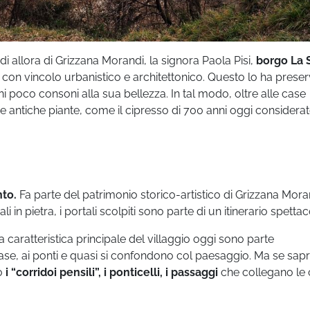
di allora di Grizzana Morandi, la signora Paola Pisi,
borgo La 
con vincolo urbanistico e architettonico. Questo lo ha prese
ani poco consoni alla sua bellezza. In tal modo, oltre alle case
he antiche piante, come il cipresso di 700 anni oggi considera
to.
Fa parte del patrimonio storico-artistico di Grizzana Mora
i in pietra, i portali scolpiti sono parte di un itinerario spettac
caratteristica principale del villaggio oggi sono parte
case, ai ponti e quasi si confondono col paesaggio. Ma se sap
no
i “corridoi pensili”, i ponticelli, i passaggi
che collegano le