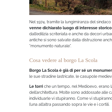
Nel 1974, tramite la lungimiranza del sindaco 
venne dichiarato luogo di interesse storico
dall’edilizia scriteriata e anche da decori urb
antiche si sono salvate dalla distruzione anc
“monumento naturale”.
Cosa vedere al borgo La Scola
Borgo La Scola è già di per sé un monumen
le sue stradine lastricate, le casupole medieval
Le torri
che un tempo, nel Medioevo, erano la 
dell’architettura. Molte sono addossate alle 
individuarle vi stupiranno. Come vi stupiran
l’una all’altra passando sopra le vie e i cortili.