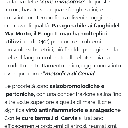
La fama delle “
cure miracolose
” di queste
terme, basate su acqua e fanghi salini, è
cresciuta nel tempo fino a divenire oggi una
certezza di qualità.
Paragonabile ai fanghi del
Mar Morto, il Fango Liman ha molteplici
utilizzi:
caldo (40°) per curare problemi
muscolo-scheletrici, più freddo per agire sulla
pelle. Il fango combinato alla elioterapia ha
prodotto un trattamento unico, oggi conosciuto
ovunque come “
metodica di Cervia
”.
Le proprietà sono
salsobromoiodiche e
ipertoniche,
con una concentrazione salina fino
a tre volte superiore a quella di mare, il che
significa
virtù antinfiammatorie e analgesich
e.
Con le
cure termali di Cervia
si trattano
efficacemente problemi di artrosi, reumatismi,