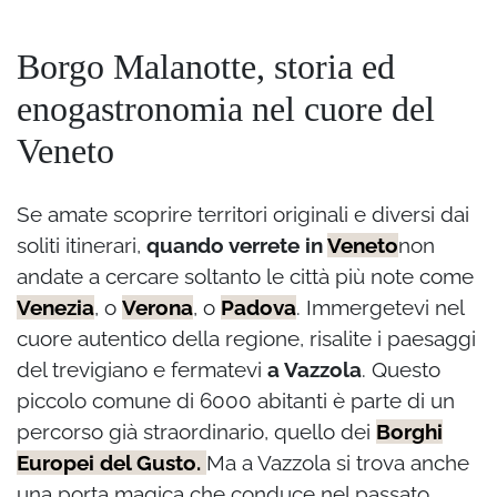
Borgo Malanotte, storia ed
enogastronomia nel cuore del
Veneto
Se amate scoprire territori originali e diversi dai
soliti itinerari,
quando verrete in
Veneto
non
andate a cercare soltanto le città più note come
Venezia
, o
Verona
, o
Padova
. Immergetevi nel
cuore autentico della regione, risalite i paesaggi
del trevigiano e fermatevi
a Vazzola
. Questo
piccolo comune di 6000 abitanti è parte di un
percorso già straordinario, quello dei
Borghi
Europei del Gusto.
Ma a Vazzola si trova anche
una porta magica che conduce nel passato