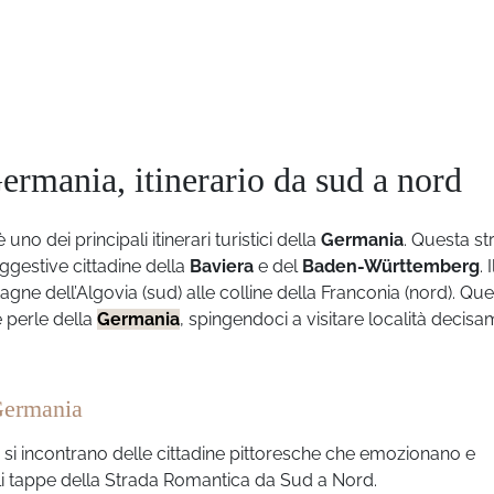
rmania, itinerario da sud a nord
è uno dei principali itinerari turistici della
Germania
. Questa st
ggestive cittadine della
Baviera
e del
Baden-Württemberg
. I
ne dell’Algovia (sud) alle colline della Franconia (nord). Qu
e perle della
Germania
, spingendoci a visitare località decis
Germania
 si incontrano delle cittadine pittoresche che emozionano e
ali tappe della Strada Romantica da Sud a Nord.