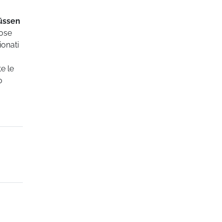
üssen
lose
ionati
e le
o