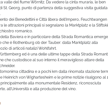
liaca valle del fiume Wörnitz. Da vedere la cinta muraria, le ben
i St. Georg, punto di partenza della suggestiva visita guidata 
.
nto dei Benedettini e Città libera dell’Impero, Feuchtwangen 
 le attrazioni principali si segnalano la Marktplatz e la Stiftsk
 chiostro romanico.
 della Baviera e in particolare della Strada Romantica emerge
le che è Rothenburg ob der Tauber: dalla Marktplatz alla
io di articoli natalizi Wohlfahrt.
rttemberg ed è una delle ultime tappe della Strada Romanti
he che custodisce al suo interno il meraviglioso altare della
chneider.
dell’omonima cittadina e a pochi km dalla rinomata stazione ter
 Heinrich von Wighartesheim e le prime notizie risalgono al 
a principalmente alla monumentale Residenz, riconosciuta
te, all’Università e alla produzione del vino.
a