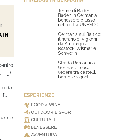
Terme di Baden-
Baden in Germania:
benessere e lusso
nella città UNESCO
GE
Germania sul Baltico:
 IN
itinerario di 5 giorni
da Amburgo a
Rostock, Wismar e
Schwerin
Strada Romantica
centro
Germania: cosa
vedere tra castelli,
 laghi
borghi e vigneti
ato da
, fu
ESPERIENZE
FOOD & WINE
OUTDOOR E SPORT
aurare
CULTURALI
BENESSERE
AVVENTURA