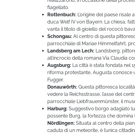
realizzarono, in occasione della process
flagellato.
Rottenbuch:
L’origine del paese risale 
duca Welf IV von Bayern. La chiesa, fa
vanta il titolo di gioiello del rococò bav
Schongau:
Al centro di questa pittores
parrocchiale di Mariae Himmelfahrt, p
Landsberg am Lech:
Landsberg, pittore
all’incrocio della romana Via Claudia co
Augsburg:
La città è stata fondata nel 
riforma protestante, Augusta conosce u
Fugger.
Donauwörth:
Questa pittoresca localit
vedere la Reichsstrasse, l’asse del cent
parrocchiale Liebfrauenmünster, il mus
Harburg:
Suggestivo borgo adagiato lung
possente Burg, la fortezza che domina la
Nördlingen:
Situata al centro della pian
caduta di un meteorite, è l’unica cittad