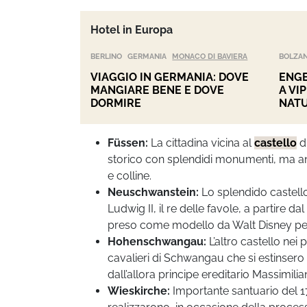
Hotel in Europa
BERLINO
GERMANIA
MONACO DI BAVIERA
BOLZA
VIAGGIO IN GERMANIA: DOVE
ENGE
MANGIARE BENE E DOVE
A VI
DORMIRE
NAT
Füssen:
La cittadina vicina al
castello
di
storico con splendidi monumenti, ma an
e colline.
Neuschwanstein:
Lo splendido castell
Ludwig II, il re delle favole, a partire
preso come modello da Walt Disney per 
Hohenschwangau:
L’altro castello nei 
cavalieri di Schwangau che si estinsero 
dall’allora principe ereditario Massimilia
Wieskirche:
Importante santuario del 1