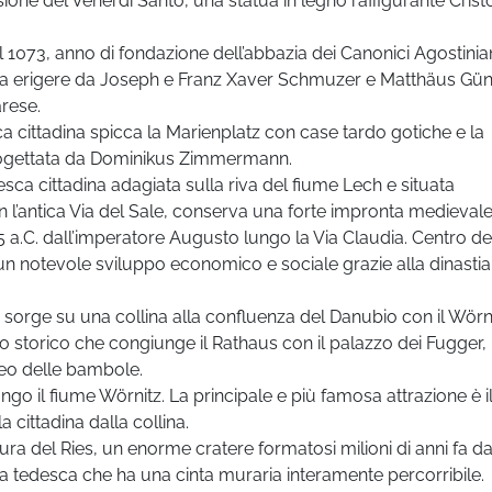
ione del Venerdì Santo, una statua in legno raffigurante Crist
al 1073, anno di fondazione dell’abbazia dei Canonici Agostinia
tta erigere da Joseph e Franz Xaver Schmuzer e Matthäus Gün
arese.
ca cittadina spicca la Marienplatz con case tardo gotiche e la
rogettata da Dominikus Zimmermann.
sca cittadina adagiata sulla riva del fiume Lech e situata
n l’antica Via del Sale, conserva una forte impronta medievale
15 a.C. dall’imperatore Augusto lungo la Via Claudia. Centro de
n notevole sviluppo economico e sociale grazie alla dinastia
à sorge su una collina alla confluenza del Danubio con il Wörn
ro storico che congiunge il Rathaus con il palazzo dei Fugger, 
eo delle bambole.
o il fiume Wörnitz. La principale e più famosa attrazione è i
 cittadina dalla collina.
ura del Ries, un enorme cratere formatosi milioni di anni fa da
ina tedesca che ha una cinta muraria interamente percorribile.