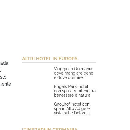
ALTRI HOTEL IN EUROPA
rada
Viaggio in Germania:
l
dove mangiare bene
esto
e dove dormire
amente
Engels Park, hotel
con spa a Vipiteno tra
benessere e natura
Gnollhof, hotel con
spa in Alto Adige e
vista sulle Dolomiti
ITINERARI IN GERMANIA