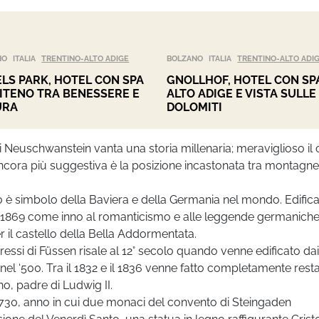
NO
ITALIA
TRENTINO-ALTO ADIGE
BOLZANO
ITALIA
TRENTINO-ALTO ADI
LS PARK, HOTEL CON SPA
GNOLLHOF, HOTEL CON SPA
PITENO TRA BENESSERE E
ALTO ADIGE E VISTA SULLE
URA
DOLOMITI
 Neuschwanstein vanta una storia millenaria; meraviglioso il 
cora più suggestiva è la posizione incastonata tra montagne,
o è simbolo della Baviera e della Germania nel mondo. Edific
 dal 1869 come inno al romanticismo e alle leggende germaniche
il castello della Bella Addormentata.
pressi di Füssen risale al 12° secolo quando venne edificato dai
nel ‘500. Tra il 1832 e il 1836 venne fatto completamente rest
no, padre di Ludwig II.
730, anno in cui due monaci del convento di Steingaden