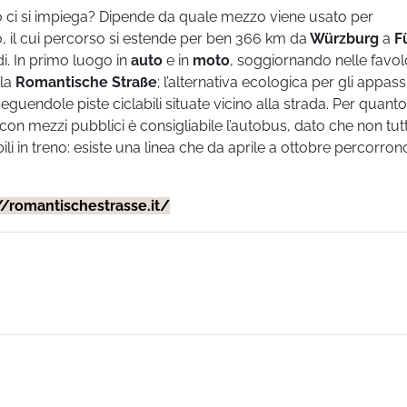
 ci si impiega? Dipende da quale mezzo viene usato per
o, il cui percorso si estende per ben 366 km da
Würzburg
a
F
i. In primo luogo in
auto
e in
moto
, soggiornando nelle favo
la
Romantische Straße
; l’alternativa ecologica per gli appass
eguendole piste ciclabili situate vicino alla strada. Per quanto
con mezzi pubblici è consigliabile l’autobus, dato che non tutt
li in treno: esiste una linea che da aprile a ottobre percorron
//romantischestrasse.it/