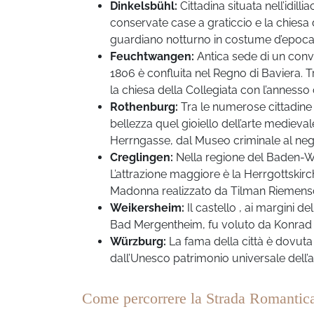
Dinkelsbühl:
Cittadina situata nell’idil
conservate case a graticcio e la chiesa d
guardiano notturno in costume d’epoca
Feuchtwangen:
Antica sede di un conve
1806 è confluita nel Regno di Baviera. Tra
la chiesa della Collegiata con l’annesso
Rothenburg:
Tra le numerose cittadine
bellezza quel gioiello dell’arte medieva
Herrngasse, dal Museo criminale al negoz
Creglingen:
Nella regione del Baden-Wü
L’attrazione maggiore è la Herrgottskirc
Madonna realizzato da Tilman Riemens
Weikersheim:
Il castello , ai margini 
Bad Mergentheim, fu voluto da Konrad e
Würzburg:
La fama della città è dovut
dall’Unesco patrimonio universale dell’ar
Come percorrere la Strada Romantic