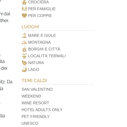
o
CROCIERA
PER FAMIGLIE
ni dal
PER COPPIE
ther,
LUOGHI
MARE E ISOLE
MONTAGNA
BORGHI E CITTÀ
.
LOCALITÀ TERMALI
lla
NATURA
 dei
LAGO
TEMI CALDI
itz. Da
la
SAN VALENTINO
WEEKEND
l
WINE RESORT
HOTEL ADULTS ONLY
lla
PET FRIENDLY
UNESCO