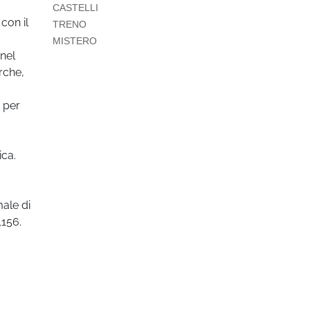
CASTELLI
con il
TRENO
MISTERO
nel
irche,
 per
ca.
male di
1156.