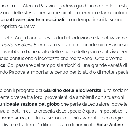
anno in cui l’Ateneo Patavino godeva già di un notevole prestig
azione delle stesse per scopi scientifico-medici e farmacologic
 di coltivare piante medicinali
, in un tempo in cui la scienza
roprietà curative.
detto Anguillara: si deve a lui l’introduzione e la coltivazione
’
horto medicinale
era stato voluto dall’accademico Frances
 avrebbero beneficiato dello studio delle piante dal vivo. Per
 dalla confusione e incertezza che regnavano l’Orto divenne il
ica
. Col passare del tempo si arricchì di una grande varietà di
ndo Padova a importante centro per lo studio di molte speci
à con il progetto del
Giardino della Biodiversità
, una sezion
ente diverse tra loro, provenienti da ambienti con situazioni
un’
ideale sezione del globo
che parte dall’equatore, dove le
a ai poli, in cui la crescita delle specie è quasi impossibile. Il
norme serra
, costruita secondo le più avanzate tecnologie
diverse tra loro. L’edificio è stato denominato
Solar Active