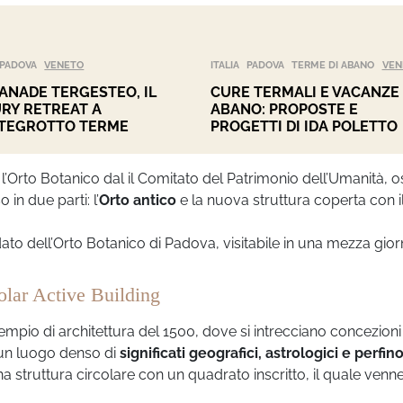
PADOVA
VENETO
ITALIA
PADOVA
TERME DI ABANO
VEN
ANADE TERGESTEO, IL
CURE TERMALI E VACANZE
RY RETREAT A
ABANO: PROPOSTE E
TEGROTTO TERME
PROGETTI DI IDA POLETTO
to l’Orto Botanico dal il Comitato del Patrimonio dell’Umanità, o
in due parti: l’
Orto antico
e la nuova struttura coperta con i
ato dell’Orto Botanico di Padova, visitabile in una mezza gior
Solar Active Building
empio di architettura del 1500, dove si intrecciano concezioni
a un luogo denso di
significati geografici, astrologici e perfin
na struttura circolare con un quadrato inscritto, il quale venn