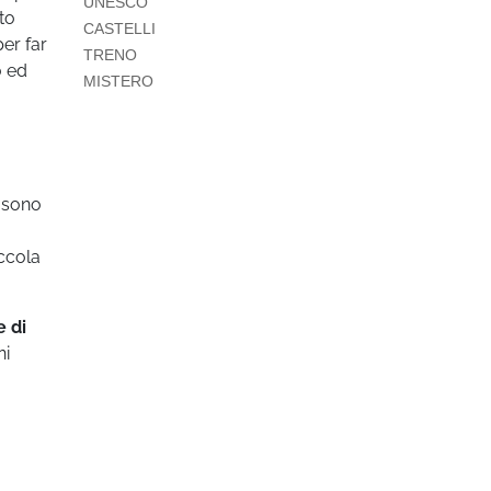
UNESCO
to
CASTELLI
per far
TRENO
o ed
MISTERO
e sono
iccola
e di
ni