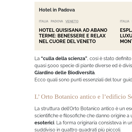
Hotel in Padova
ITALIA
PADOVA
VENETO
ITALIA
HOTEL QUISISANA AD ABANO
ESPL
TERME: BENESSERE E RELAX
LUXU
NEL CUORE DEL VENETO
MON
La
“culla della scienza”
, così è stato defini
quasi 5000 specie di piante diverse ed è diviso 
Giardino delle Biodiversità
.
Ecco quali sono punti essenziali del tour guid
L’ Orto Botanico antico e l’edificio 
La struttura dell’Orto Botanico antico è un es
scientifiche e filosofiche che danno origine 
esoterici
. La forma originaria consisteva in u
suddiviso in quattro quadrati più piccoli.