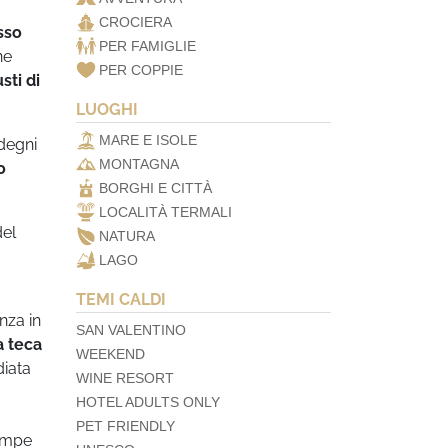
CROCIERA
sso
PER FAMIGLIE
ne
PER COPPIE
sti di
LUOGHI
MARE E ISOLE
 degni
MONTAGNA
o
BORGHI E CITTÀ
LOCALITÀ TERMALI
del
NATURA
LAGO
TEMI CALDI
nza in
SAN VALENTINO
a teca
WEEKEND
diata
WINE RESORT
HOTEL ADULTS ONLY
PET FRIENDLY
pompe