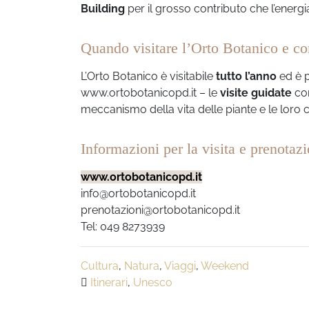
Building
per il grosso contributo che l’energ
Quando visitare l’Orto Botanico e c
L’Orto Botanico è visitabile
tutto l’anno
ed è p
www.ortobotanicopd.it – le
visite guidate
con
meccanismo della vita delle piante e le loro c
Informazioni per la visita e prenotazi
www.ortobotanicopd.it
info@ortobotanicopd.it
prenotazioni@ortobotanicopd.it
Tel: 049 8273939
Cultura
,
Natura
,
Viaggi
,
Weekend
Itinerari
,
Unesco