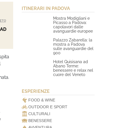
ITINERARI IN PADOVA
Mostra Modigliani e
ETO
Picasso a Padova:
capolavori dalle
 AD
avanguardie europee
Palazzo Zabarella: la
mostra a Padova
sulle avanguardie del
900
spita
Hotel Quisisana ad
l
Abano Terme:
benessere e relax nel
cuore del Veneto
nata.
ESPERIENZE
FOOD & WINE
OUTDOOR E SPORT
o
CULTURALI
e
BENESSERE
AVVENTURA