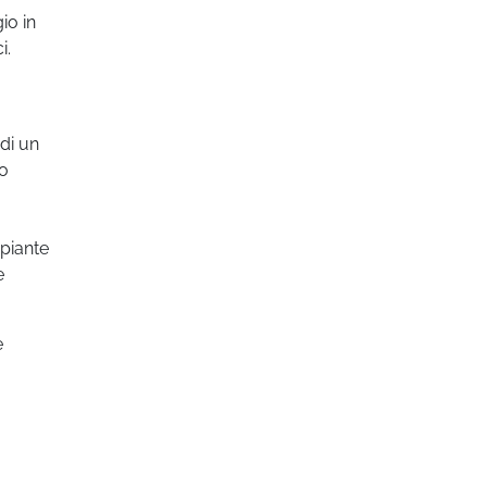
io in
i.
 di un
co
 piante
e
e