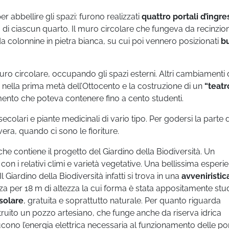
er abbellire gli spazi: furono realizzati
quattro portali d’ingre
 di ciascun quarto. Il muro circolare che fungeva da recinzio
da colonnine in pietra bianca, su cui poi vennero posizionati
bu
uro circolare, occupando gli spazi esterni. Altri cambiamenti
nella prima metà dell’Ottocento e la costruzione di un
“teatr
amento che poteva contenere fino a cento studenti.
colari e piante medicinali di vario tipo. Per godersi la parte 
vera, quando ci sono le fioriture.
che contiene il progetto del Giardino della Biodiversità. Un
con i relativi climi e varietà vegetative. Una bellissima esperie
l Giardino della Biodiversità infatti si trova in una
avveniristic
za per 18 m di altezza la cui forma è stata appositamente stu
solare
, gratuita e soprattutto naturale. Per quanto riguarda
ruito un pozzo artesiano, che funge anche da riserva idrica
oducono l’energia elettrica necessaria al funzionamento delle 