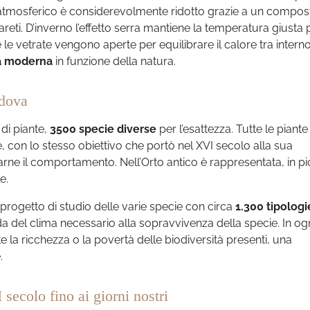
to atmosferico è considerevolmente ridotto grazie a un compos
pareti. D’inverno l’effetto serra mantiene la temperatura giusta 
e le vetrate vengono aperte per equilibrare il calore tra intern
ia moderna
in funzione della natura.
adova
di piante,
3500 specie diverse
per l’esattezza. Tutte le piant
, con lo stesso obiettivo che portò nel XVI secolo alla sua
varne il comportamento. Nell’Orto antico è rappresentata, in p
e.
progetto di studio delle varie specie con circa
1.300 tipologi
da del clima necessario alla sopravvivenza della specie. In og
 la ricchezza o la povertà delle biodiversità presenti, una
.
secolo fino ai giorni nostri