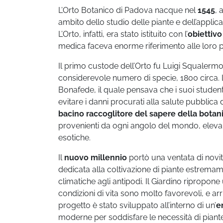
L’Orto Botanico di Padova nacque nel
1545
, 
ambito dello studio delle piante e dell’applic
L’Orto, infatti, era stato istituito con l’
obiettivo
medica faceva enorme riferimento alle loro p
Il primo custode dell’Orto fu Luigi Squalermo, 
considerevole numero di specie, 1800 circa. L
Bonafede, il quale pensava che i suoi studenti
evitare i danni procurati alla salute pubblica
bacino raccoglitore del sapere della botan
provenienti da ogni angolo del mondo, eleva
esotiche.
Il
nuovo millennio
portò una ventata di novit
dedicata alla coltivazione di piante estremam
climatiche agli antipodi. Il Giardino ripropone 
condizioni di vita sono molto favorevoli, e arriv
progetto è stato sviluppato all’interno di un’
e
moderne per soddisfare le necessità di piante 