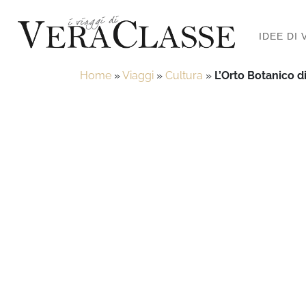
IDEE DI 
Home
»
Viaggi
»
Cultura
»
L’Orto Botanico d