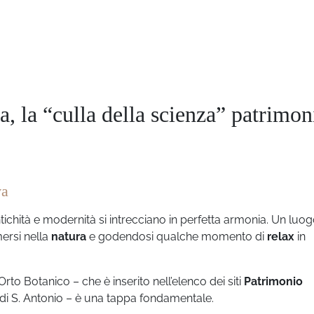
, la “culla della scienza” patrimon
va
ichità e modernità si intrecciano in perfetta armonia. Un luo
ersi nella
natura
e godendosi qualche momento di
relax
in
Orto Botanico – che è inserito nell’elenco dei siti
Patrimonio
a di S. Antonio – è una tappa fondamentale.