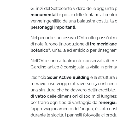
Gli inizi del Settecento videro delle aggiunte p
monumentali
e poste delle fontane al centro
venne ingentilito da una balaustra costituita 
personaggi importanti
.
Nel periodo successivo l’Orto oltrepassò il m
di nota furono l’introduzione di
tre meridiane
botanico”
, un’aula ad emiciclo per l’insegn
Nell’Orto sono attualmente conservati alberi se
Giardino antico è consigliata la visita in prima
L’edificio
Solar Active Building
è la struttura 
meraviglioso viaggio attraverso i 5 continenti 
una struttura che ha davvero dell’incredibile. I
di vetro
delle dimensioni di 100 m di lunghez
per trarre ogni tipo di vantaggio dall’
energia 
l’approvvigionamento dell’acqua, è stato cost
durante le siccità. I pannelli fotovoltaici pr