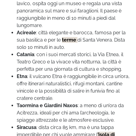
lavico, ospita oggi un museo e regala una vista
panoramica sul mare e sui faraglioni. Il paese è
raggiungibile in meno di 10 minuti a piedi dal
lungomare.
Acireale
: città elegante e barocca, famosa per la
sua basilica e per le
terme
di Santa Venera. Dista
solo 10 minuti in auto.
Catania
: con i suoi mercati storici, la Via Etnea, il
Teatro Greco e la vivace vita notturna, la città è
perfetta per una giornata di cultura e shopping.
Etna
: il vulcano Etna è raggiungibile in circa un’ora,
offre itinerari naturalistici, rifugi montani, cantine
vinicole e la possibilità di salire in funivia fino al
cratere centrale.
Taormina e Giardini Naxos
: a meno di un’ora da
Acitrezza, ideali per chi ama l’archeologia, le
spiagge attrezzate e le atmosfere esclusive.
Siracusa
: dista circa 85 km, ma è una tappa
imperdibile per chi vuole ammirare l
’isola di