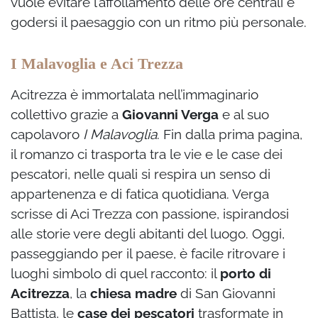
vuole evitare l’affollamento delle ore centrali e
godersi il paesaggio con un ritmo più personale.
I Malavoglia e Aci Trezza
Acitrezza è immortalata nell’immaginario
collettivo grazie a
Giovanni Verga
e al suo
capolavoro
I Malavoglia
. Fin dalla prima pagina,
il romanzo ci trasporta tra le vie e le case dei
pescatori, nelle quali si respira un senso di
appartenenza e di fatica quotidiana. Verga
scrisse di Aci Trezza con passione, ispirandosi
alle storie vere degli abitanti del luogo. Oggi,
passeggiando per il paese, è facile ritrovare i
luoghi simbolo di quel racconto: il
porto di
Acitrezza
, la
chiesa madre
di San Giovanni
Battista, le
case dei pescatori
trasformate in