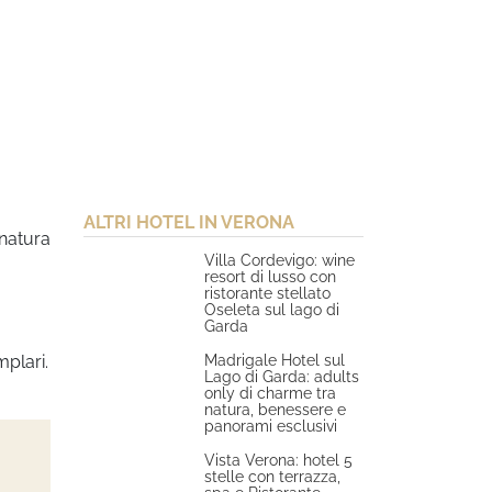
ALTRI HOTEL IN VERONA
 natura
Villa Cordevigo: wine
resort di lusso con
ristorante stellato
Oseleta sul lago di
Garda
Madrigale Hotel sul
mplari.
Lago di Garda: adults
only di charme tra
natura, benessere e
panorami esclusivi
Vista Verona: hotel 5
stelle con terrazza,