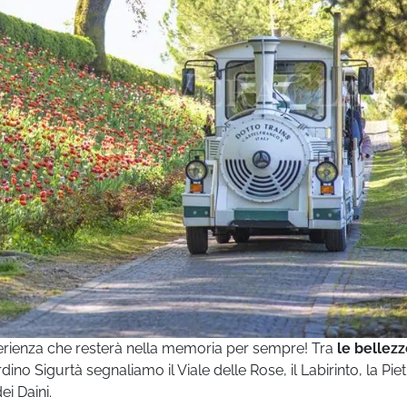
esperienza che resterà nella memoria per sempre! Tra
le bellez
ino Sigurtà segnaliamo il Viale delle Rose, il Labirinto, la Pie
ei Daini.