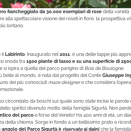
iero fiancheggiato da 30.000 esemplari di rose
della varietà
lla spettacolare visione dei roseti in fiore, la prospettiva vi
più lontano.
 il
Labirinto
.
Inaugurato nel
2011
,
è una delle tappe più appr
e si snoda tra
1500 piante di tasso e su una superficie di 250
e si ispira a quella del parco parigino di
Bois de Boulogne
.
più belle al mondo, è nata dal progetto del Conte
Giuseppe In
 uno dei più conosciuti
maze designer
e che considera l’opera
ernazionale.
 circondato da boschi sul quale sono state incise le parole 
dello spirito) divenuto motto della famiglia Sigurtà. Non perd
antico del parco
e forse del Veneto! Ha 400 anni di età, un di
nza della chioma. Sorge in fondo a un bellissimo prato e ricor
 angolo del Parco Sigurtà è
riservato
ai daini
che la famiglia