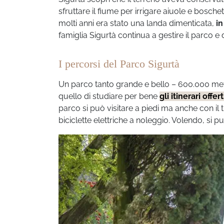
sfruttare il fiume per irrigare aiuole e bosche
molti anni era stato una landa dimenticata,
in
famiglia Sigurtà continua a gestire il parco e 
I percorsi del Parco Sigurtà
Un parco tanto grande e bello – 600.000 metri 
quello di studiare per bene
gli itinerari offer
parco si può visitare a piedi ma anche
con il 
biciclette elettriche a noleggio. Volendo, si p