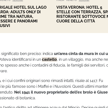
VENETO
VERONA
ITALIA
VENETO
VERONA
IGALE HOTEL SUL LAGO
VISTA VERONA: HOTEL 5
ARDA: ADULTS ONLY DI
STELLE CON TERRAZZA, SP
ME TRA NATURA,
RISTORANTE SOTTOVOCE 
SSERE E PANORAMI
CUORE DELLA CITTÀ
USIVI
significato ben preciso: indica
un’area cinta da mura in cui 
Poteva identificarsi in un
castello
, in un villaggio, ma anche ne
no spesso anche i contadini di fiducia, le famigli dei servitori, 
vare.
à
, e i cui confini originari sono rimasti intatti, risale al 1417. Fu
ali le più famose sono i Maffei e i Nuvoloni. Questi ultimi mant
venduto.
Nel 1941 il nuovo proprietario dell’ex brolo è Gius
sionato di botanica.
 l’antico diritto ad attingere acqua dal Mincio. Decise quindi d