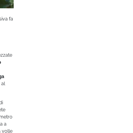
siva fa
ezzate
0
ga
 al
di
ete
ametro
da a
 volle