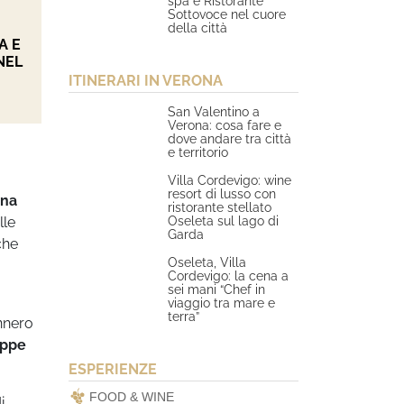
spa e Ristorante
Sottovoce nel cuore
della città
A E
NEL
ITINERARI IN VERONA
San Valentino a
Verona: cosa fare e
dove andare tra città
e territorio
Villa Cordevigo: wine
resort di lusso con
una
ristorante stellato
Oseleta sul lago di
lle
Garda
che
Oseleta, Villa
Cordevigo: la cena a
sei mani “Chef in
viaggio tra mare e
terra”
ennero
eppe
ESPERIENZE
FOOD & WINE
i