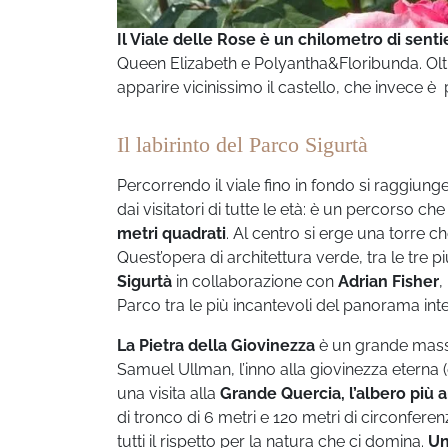
Il Viale delle Rose è un chilometro di sent
Queen Elizabeth e Polyantha&Floribunda. Oltre a
apparire vicinissimo il castello, che invece è 
Il labirinto del Parco Sigurtà
Percorrendo il viale fino in fondo si raggiunge
dai visitatori di tutte le età: è un percorso ch
metri
quadrati
. Al centro si erge una torre ch
Quest’opera di architettura verde, tra le tre 
Sigurtà
in collaborazione con
Adrian Fisher
,
Parco tra le più incantevoli del panorama int
La Pietra della Giovinezza
è un grande masso
Samuel Ullman, l’inno alla giovinezza eterna (
una visita alla
Grande Quercia, l’albero più 
di tronco di 6 metri e 120 metri di circonfere
tutti il rispetto per la natura che ci domina.
Un