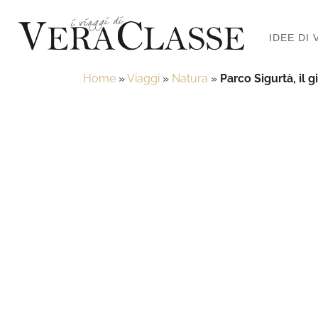
IDEE DI 
Home
»
Viaggi
»
Natura
»
Parco Sigurtà, il g