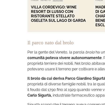
ITALIA
VENETO
VERONA
ITALIA
VILLA CORDEVIGO: WINE
MADR
RESORT DI LUSSO CON
DI G
RISTORANTE STELLATO
CHAR
OSELETA SUL LAGO DI GARDA
BENE
ESCL
Il parco nato dal brolo
Per la gente del Veneto, la parola
brolo
ha un 
comunità poteva vivere autonomamente
. 
proprietà terriere dei nobili. Nel brolo abitava
potevano usare il terreno per coltivare e alle
Il brolo da cui deriva Parco Giardino Sigurt
proprietà di diverse famiglie nobili, tra le qu
il feudo dal 1790 fino al 1929 quando venne 
Carlo Sigurtà,
industriale farmaceutico appas
Sigurtà scoprì che il terreno aveva conservato