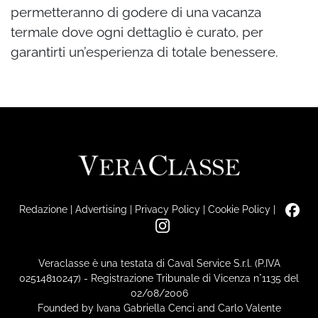
permetteranno di godere di una vacanza
termale dove ogni dettaglio è curato, per
garantirti un’esperienza di totale benessere.
Redazione
|
Advertising
|
Privacy Policy
|
Cookie Policy
|
Veraclasse è una testata di Caval Service S.r.l. (P.IVA
02514810247) - Registrazione Tribunale di Vicenza n°1135 del
02/08/2006
Founded by Ivana Gabriella Cenci and Carlo Valente