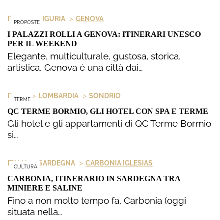
>
>
ITALIA
LIGURIA
GENOVA
PROPOSTE
I PALAZZI ROLLI A GENOVA: ITINERARI UNESCO
PER IL WEEKEND
Elegante, multiculturale, gustosa, storica,
artistica. Genova è una città dai…
>
>
ITALIA
LOMBARDIA
SONDRIO
TERME
QC TERME BORMIO, GLI HOTEL CON SPA E TERME
Gli hotel e gli appartamenti di QC Terme Bormio
si…
>
>
ITALIA
SARDEGNA
CARBONIA IGLESIAS
CULTURA
CARBONIA, ITINERARIO IN SARDEGNA TRA
MINIERE E SALINE
Fino a non molto tempo fa, Carbonia (oggi
situata nella…