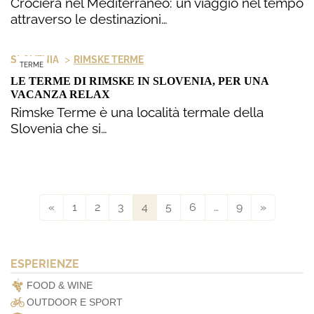
Crociera nel Mediterraneo: un viaggio nel tempo
attraverso le destinazioni…
>
SLOVENIA
RIMSKE TERME
TERME
LE TERME DI RIMSKE IN SLOVENIA, PER UNA
VACANZA RELAX
Rimske Terme è una località termale della
Slovenia che si…
«
1
2
3
4
5
6
…
9
»
ESPERIENZE
FOOD & WINE
OUTDOOR E SPORT