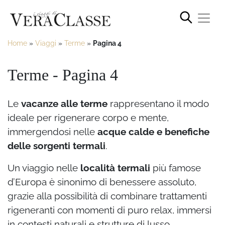
Home
»
Viaggi
»
Terme
»
Pagina 4
Terme - Pagina 4
Le
vacanze alle terme
rappresentano il modo
ideale per rigenerare corpo e mente,
immergendosi nelle
acque calde e benefiche
delle sorgenti termali
.
Un viaggio nelle
località termali
più famose
d’Europa è sinonimo di benessere assoluto,
grazie alla possibilità di combinare trattamenti
rigeneranti con momenti di puro relax, immersi
in contesti naturali e strutture di lusso.