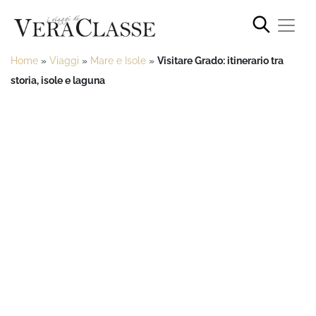
Home
»
Viaggi
»
Mare e Isole
»
Visitare Grado: itinerario tra
storia, isole e laguna