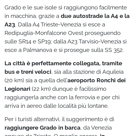
Grado e le sue isole si raggiungono facilmente
in macchina, grazie a
due autostrade la A4 e la
A23
. Dalla A4 Trieste-Venezia si esce a
Redipuglia-Monfalcone Ovest proseguendo
sulle SR14 e SP19; dalla A23 Tarvisio-Venezia si
esce a Palmanova e si prosegue sulla SS 352.
La città è perfettamente collegata, tramite
bus e treni veloci
, sia alla stazione di Aquileia
(20 km) sia a quella dell’
aeroporto Ronchi dei
Legionari
(22 km) dunque è facilissimo
raggiungerla anche con la ferrovia e per chi
arriva in aereo dalle località più lontane.
Per i turisti alternativi, il suggerimento è di
raggiungere Grado in barca
, da Venezia
oppure da Trieste. O meglio ancora,
in