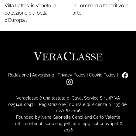
Villa Lattes: in Veneto la
in Lombardia l’aperitivo è
collezione più bella
arte
,
d’Europa
,
Redazione
|
Advertising
|
Privacy Policy
|
Cookie Policy
|
Veraclasse è una testata di Caval Service S.r.l. (P.IVA
02514810247) - Registrazione Tribunale di Vicenza n°1135 del
02/08/2006
Founded by Ivana Gabriella Cenci and Carlo Valente
Tutti i contenuti sono soggetti alle leggi sul copyright ©
2026