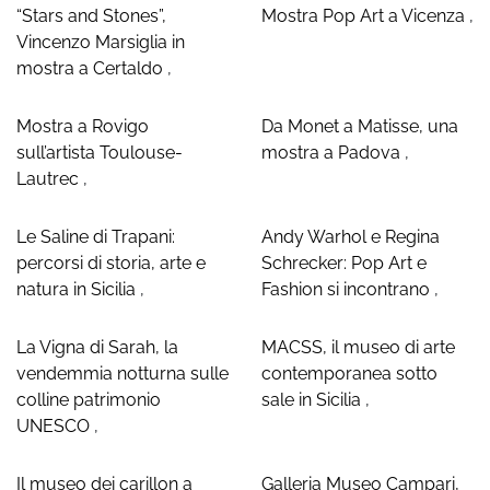
“Stars and Stones”,
Mostra Pop Art a Vicenza
,
Vincenzo Marsiglia in
mostra a Certaldo
,
Mostra a Rovigo
Da Monet a Matisse, una
sull’artista Toulouse-
mostra a Padova
,
Lautrec
,
Le Saline di Trapani:
Andy Warhol e Regina
percorsi di storia, arte e
Schrecker: Pop Art e
natura in Sicilia
,
Fashion si incontrano
,
La Vigna di Sarah, la
MACSS, il museo di arte
vendemmia notturna sulle
contemporanea sotto
colline patrimonio
sale in Sicilia
,
UNESCO
,
Il museo dei carillon a
Galleria Museo Campari,