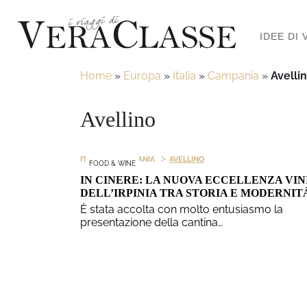
IDEE DI 
Home
»
Europa
»
Italia
»
Campania
»
Avelli
Avellino
>
>
ITALIA
CAMPANIA
AVELLINO
FOOD & WINE
IN CINERE: LA NUOVA ECCELLENZA VI
DELL’IRPINIA TRA STORIA E MODERNIT
È stata accolta con molto entusiasmo la
presentazione della cantina…