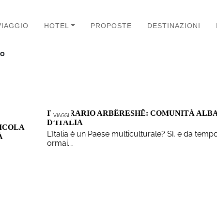
VIAGGIO
HOTEL
PROPOSTE
DESTINAZIONI
no
ITINERARIO ARBËRESHË: COMUNITÀ ALB
VIAGGI
D’ITALIA
NICOLA
L'Italia è un Paese multiculturale? Sì, e da temp
À
ormai.…