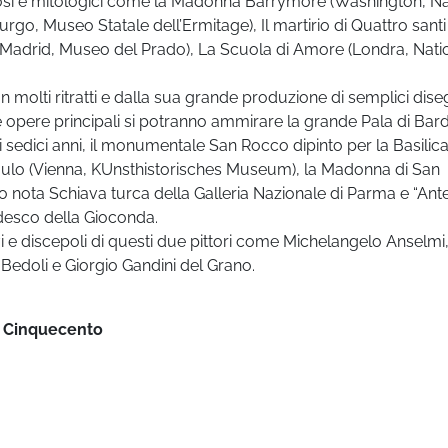
igiosi e mitologici come la Madonna Barrymore (Washington, Na
burgo, Museo Statale dell’Ermitage), Il martirio di Quattro santi
 (Madrid, Museo del Prado), La Scuola di Amore (Londra, Nati
 molti ritratti e dalla sua grande produzione di semplici dise
 opere principali si potranno ammirare la grande Pala di Bard
oli sedici anni, il monumentale San Rocco dipinto per la Basilica
aulo (Vienna, KUnsthistorisches Museum), la Madonna di San
olto nota Schiava turca della Galleria Nazionale di Parma e “Ante
rdesco della Gioconda.
vi e discepoli di questi due pittori come Michelangelo Anselmi
edoli e Giorgio Gandini del Grano.
l Cinquecento