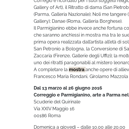
Corregio è ricordato per i suoi soggetti rel
Gallery of Art), il Ritratto di dama (San Pietro
(Parma, Galleria Nazionale); Noli me tangere
Gallery); Danae (Roma, Galleria Borghese).
Il Parmigianino ebbe invece anche fortuna con
che saranno anch’essi in mostra ma tra le sue
prima opera realizzata dall’artista all’età di s
San Petronio a Bologna, la Conversione di S
Zaccaria (Firenze, Gallerie degli Uffizi); la m
uno dei ritratti paragonabili al mistero leona
A completare la
mostra
anche opere di allie
Francesco Maria Rondani, Girolamo Mazzola B
Dal 13 marzo al 26 giugno 2016
Correggio e Parmigianino, arte a Parma ne
Scuderie del Quirinale
Via XXIV Maggio 16
00186 Roma
Domenica a giovedì – dalle 10.00 alle 20.00