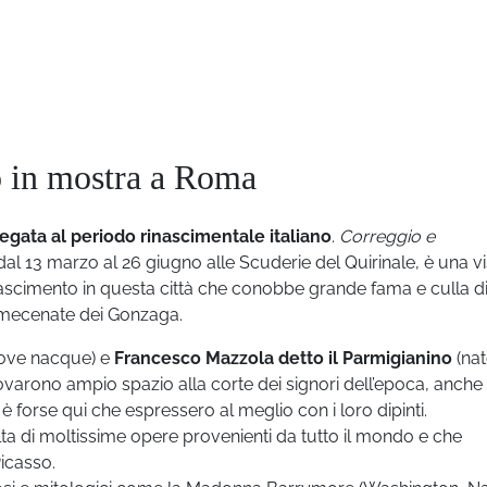
o in mostra a Roma
egata al periodo rinascimentale italiano
.
Correggio e
al 13 marzo al 26 giugno alle Scuderie del Quirinale, è una v
inascimento in questa città che conobbe grande fama e culla di
a mecenate dei Gonzaga.
ove nacque) e
Francesco Mazzola detto il Parmigianino
(nat
rovarono ampio spazio alla corte dei signori dell’epoca, anche
è forse qui che espressero al meglio con i loro dipinti.
ta di moltissime opere provenienti da tutto il mondo e che
Picasso.