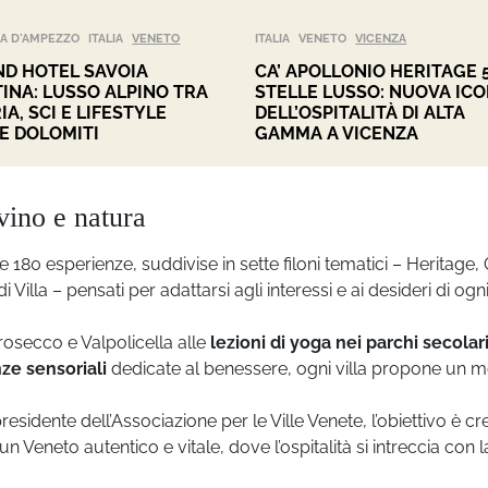
A D'AMPEZZO
ITALIA
VENETO
ITALIA
VENETO
VICENZA
D HOTEL SAVOIA
CA’ APOLLONIO HERITAGE 
INA: LUSSO ALPINO TRA
STELLE LUSSO: NUOVA IC
IA, SCI E LIFESTYLE
DELL’OSPITALITÀ DI ALTA
E DOLOMITI
GAMMA A VICENZA
vino e natura
e 180 esperienze, suddivise in sette filoni tematici – Heritage,
illa – pensati per adattarsi agli interessi e ai desideri di ogn
secco e Valpolicella alle
lezioni di yoga nei parchi secolar
ze sensoriali
dedicate al benessere, ogni villa propone un 
presidente dell’Associazione per le Ville Venete, l’obiettivo è cr
 Veneto autentico e vitale, dove l’ospitalità si intreccia con l