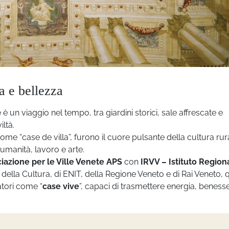
ia e bellezza
 è un viaggio nel tempo, tra giardini storici, sale affrescate e
ltà.
me “case de villa”, furono il cuore pulsante della cultura rur
e umanità, lavoro e arte.
iazione per le Ville Venete APS
con
IRVV – Istituto Region
ro della Cultura, di ENIT, della Regione Veneto e di Rai Veneto,
atori come “
case vive
”, capaci di trasmettere energia, beness