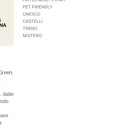
PET FRIENDLY
UNESCO
5
CASTELLI
ONA
TRENO
MISTERO
 Green,
i
i
, dalle
modo
eare
a