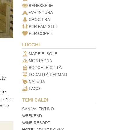
BENESSERE
AVVENTURA
CROCIERA
PER FAMIGLIE
PER COPPIE
LUOGHI
MARE E ISOLE
MONTAGNA
BORGHI E CITTÀ
LOCALITÀ TERMALI
ale
NATURA
LAGO
ale
 queste
TEMI CALDI
ere e
SAN VALENTINO
WEEKEND
WINE RESORT
HOTEL ADULTS ONLY