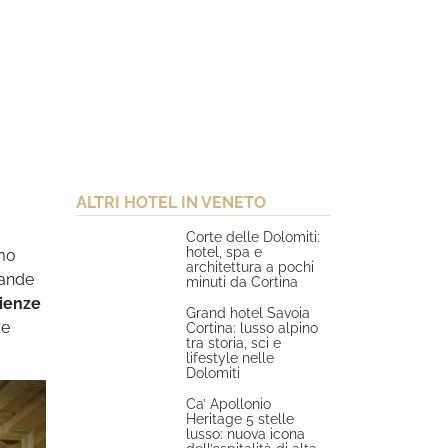
ALTRI HOTEL IN VENETO
Corte delle Dolomiti:
hotel, spa e
smo
architettura a pochi
rande
minuti da Cortina
ienze
Grand hotel Savoia
ze
Cortina: lusso alpino
tra storia, sci e
lifestyle nelle
Dolomiti
Ca’ Apollonio
Heritage 5 stelle
lusso: nuova icona