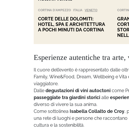
CORTINA D'AMPEZZO
ITALIA
VENETO
CORTIN
CORTE DELLE DOLOMITI:
GRAN
HOTEL, SPA E ARCHITETTURA
CORT
A POCHI MINUTI DA CORTINA
STOR
NELL
Esperienze autentiche tra arte, 
Il cuore dell’evento è rappresentato dalle oltr
Family, Wine&Food, Dream, Wellbeing e Vita di V
viaggiatore.
Dalle
degustazioni di vini autoctoni
come Pro
passeggiate tra giardini storici
alle
esperien
diverso di vivere la sua anima.
Come sottolinea
Isabella Collalto de Croy
, 
una rete di luoghi e persone che raccontano un
cultura e la sostenibilità.