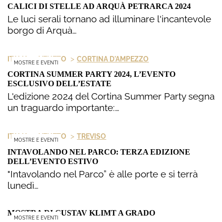
CALICI DI STELLE AD ARQUÀ PETRARCA 2024
Le luci serali tornano ad illuminare l'incantevole
borgo di Arquà…
>
>
ITALIA
VENETO
CORTINA D'AMPEZZO
MOSTRE E EVENTI
CORTINA SUMMER PARTY 2024, L’EVENTO
ESCLUSIVO DELL’ESTATE
L'edizione 2024 del Cortina Summer Party segna
un traguardo importante:…
>
>
ITALIA
VENETO
TREVISO
MOSTRE E EVENTI
INTAVOLANDO NEL PARCO: TERZA EDIZIONE
DELL’EVENTO ESTIVO
"Intavolando nel Parco” è alle porte e si terrà
lunedì…
MOSTRA DI GUSTAV KLIMT A GRADO
MOSTRE E EVENTI