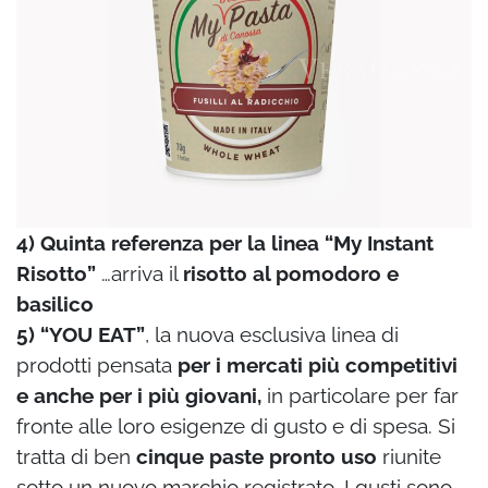
4) Quinta referenza per la linea “My Instant
Risotto”
…arriva il
risotto al pomodoro e
basilico
5)
“YOU EAT”
, la nuova esclusiva
linea di
prodotti pensata
per
i mercati più competitivi
e anche per
i più giovani,
in particolare
per far
fronte alle loro esigenze di gusto e di spesa. Si
tratta di ben
cinque paste pronto uso
riunite
sotto un nuovo marchio registrato. I gusti sono