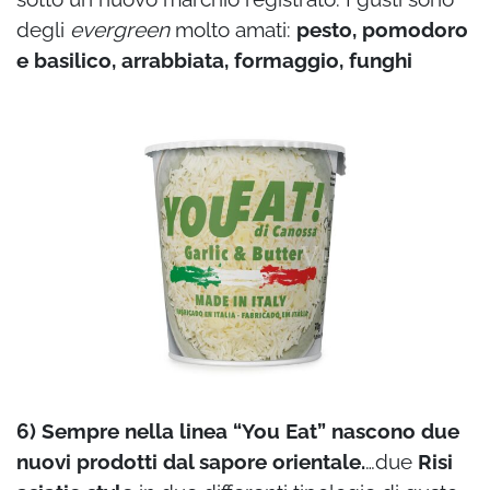
degli
evergreen
molto amati:
pesto, pomodoro
e basilico, arrabbiata, formaggio, funghi
6) Sempre nella linea “You Eat” nascono
due
nuovi prodotti dal sapore
orientale.
…due
Risi