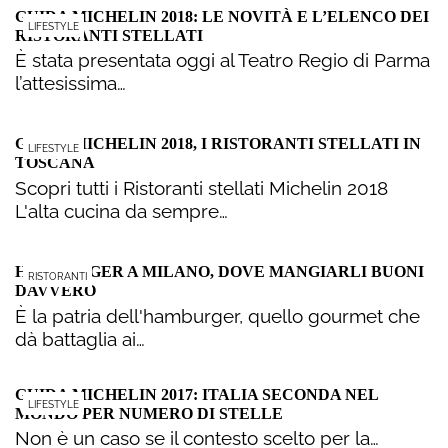
GUIDA MICHELIN 2018: LE NOVITÀ E L’ELENCO DEI
LIFESTYLE
RISTORANTI STELLATI
È stata presentata oggi al Teatro Regio di Parma
l’attesissima…
GUIDA MICHELIN 2018, I RISTORANTI STELLATI IN
LIFESTYLE
TOSCANA
Scopri tutti i Ristoranti stellati Michelin 2018
L'alta cucina da sempre…
HAMBURGER A MILANO, DOVE MANGIARLI BUONI
RISTORANTI
DAVVERO
È la patria dell'hamburger, quello gourmet che
dà battaglia ai…
GUIDA MICHELIN 2017: ITALIA SECONDA NEL
LIFESTYLE
MONDO PER NUMERO DI STELLE
Non è un caso se il contesto scelto per la…