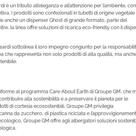
di è un tributo all’eleganza e all’attenzione per l’ambiente, co
a. I prodotti sono confezionati in tubetti di origine vegetale
lude anche un dispenser Ghost di grande formato, parte del
e, la linea offre soluzioni di ricarica eco-friendly con il disp
rdi sottolinea il loro impegno congiunto per la responsabili
nea che rappresenta non solo prodotti di alta qualità, ma anch
enibile.
onforme al programma Care About Earth di Groupe GM, che m
contribuire alla sostenibilità e a preservare il pianeta per le
dotti di cortesia ecosostenibili, Groupe GM privilegia
 canna da zucchero, di plastica riciclata e l’approvvigionament
 ecologico, Groupe GM offre agli albergatori soluzioni sostenibi
ologica.