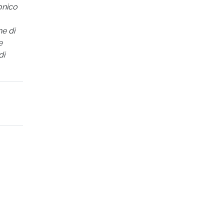
onico
ne di
e
di