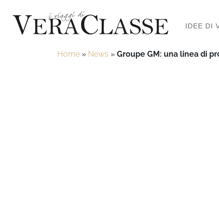
IDEE DI 
Home
»
News
»
Groupe GM: una linea di prod