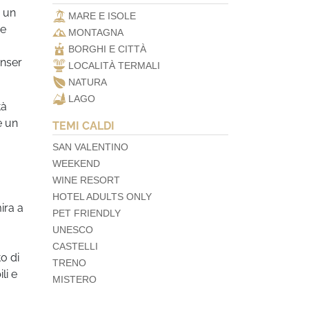
n un
MARE E ISOLE
 e
MONTAGNA
BORGHI E CITTÀ
enser
LOCALITÀ TERMALI
NATURA
LAGO
tà
e un
TEMI CALDI
SAN VALENTINO
WEEKEND
WINE RESORT
HOTEL ADULTS ONLY
ira a
PET FRIENDLY
UNESCO
CASTELLI
o di
TRENO
li e
MISTERO