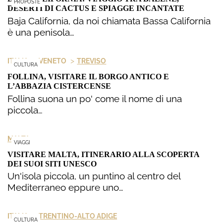
PROPOSTE
DESERTI DI CACTUS E SPIAGGE INCANTATE
Baja California, da noi chiamata Bassa California
è una penisola…
>
>
ITALIA
VENETO
TREVISO
CULTURA
FOLLINA, VISITARE IL BORGO ANTICO E
L’ABBAZIA CISTERCENSE
Follina suona un po' come il nome di una
piccola…
MALTA
VIAGGI
VISITARE MALTA, ITINERARIO ALLA SCOPERTA
DEI SUOI SITI UNESCO
Un'isola piccola, un puntino al centro del
Mediterraneo eppure uno…
>
ITALIA
TRENTINO-ALTO ADIGE
CULTURA