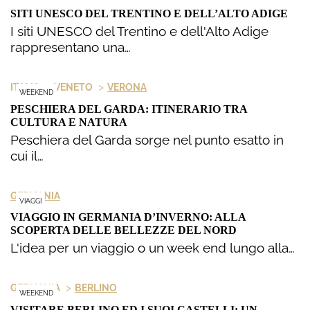
SITI UNESCO DEL TRENTINO E DELL’ALTO ADIGE
I siti UNESCO del Trentino e dell'Alto Adige
rappresentano una…
>
>
ITALIA
VENETO
VERONA
WEEKEND
PESCHIERA DEL GARDA: ITINERARIO TRA
CULTURA E NATURA
Peschiera del Garda sorge nel punto esatto in
cui il…
GERMANIA
VIAGGI
VIAGGIO IN GERMANIA D’INVERNO: ALLA
SCOPERTA DELLE BELLEZZE DEL NORD
L'idea per un viaggio o un week end lungo alla…
>
GERMANIA
BERLINO
WEEKEND
VISITARE BERLINO ED I SUOI CASTELLI: UN