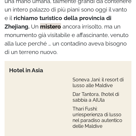
una mano umana, talmente grandi da contenere
un intero palazzo di più piani sono oggi il vanto
e il
richiamo turistico della provincia di
Zhejiang.
Un
mistero
ancora irrisolto, ma un
monumento già visitabile e affascinante, venuto
alla luce perché … un contadino aveva bisogno
di un terreno nuovo.
Hotel in Asia
Soneva Jani: il resort di
lusso alle Maldive
Dar Tantora, l’hotel di
sabbia a AlUla
Thari Fushi:
un’esperienza di lusso
nel paradiso autentico
delle Maldive