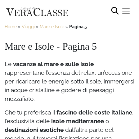
Home
»
Viaggi
»
Mare e Isole
»
Pagina 5
Mare e Isole - Pagina 5
Le
vacanze al mare e sulle isole
rappresentano l’essenza del relax, un’occasione
per ricaricare le energie sotto il sole, immergersi
in acque cristalline e godere di paesaggi
mozzafiato.
Che tu preferisca il
fascino delle coste italiane
,
l’esclusività delle
isole mediterranee
o
destinazioni esotiche
dall’altra parte del
mondo, qui troverai l’ispirazione per una