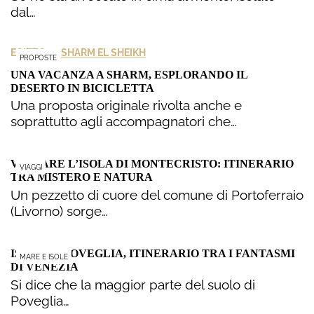
dal…
>
EGITTO
SHARM EL SHEIKH
PROPOSTE
UNA VACANZA A SHARM, ESPLORANDO IL
DESERTO IN BICICLETTA
Una proposta originale rivolta anche e
soprattutto agli accompagnatori che…
VISITARE L’ISOLA DI MONTECRISTO: ITINERARIO
VIAGGI
TRA MISTERO E NATURA
Un pezzetto di cuore del comune di Portoferraio
(Livorno) sorge…
ISOLA DI POVEGLIA, ITINERARIO TRA I FANTASMI
MARE E ISOLE
DI VENEZIA
Si dice che la maggior parte del suolo di
Poveglia…