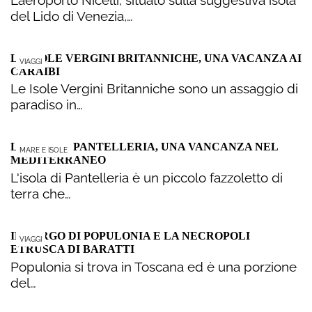
del Lido di Venezia,…
LE ISOLE VERGINI BRITANNICHE, UNA VACANZA AI
VIAGGI
CARAIBI
Le Isole Vergini Britanniche sono un assaggio di
paradiso in…
L’ISOLA DI PANTELLERIA, UNA VANCANZA NEL
MARE E ISOLE
MEDITERRANEO
L'isola di Pantelleria è un piccolo fazzoletto di
terra che…
IL BORGO DI POPULONIA E LA NECROPOLI
VIAGGI
ETRUSCA DI BARATTI
Populonia si trova in Toscana ed è una porzione
del…