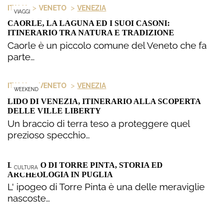
>
>
ITALIA
VENETO
VENEZIA
VIAGGI
CAORLE, LA LAGUNA ED I SUOI CASONI:
ITINERARIO TRA NATURA E TRADIZIONE
Caorle è un piccolo comune del Veneto che fa
parte…
>
>
ITALIA
VENETO
VENEZIA
WEEKEND
LIDO DI VENEZIA, ITINERARIO ALLA SCOPERTA
DELLE VILLE LIBERTY
Un braccio di terra teso a proteggere quel
prezioso specchio…
L’IPOGEO DI TORRE PINTA, STORIA ED
CULTURA
ARCHEOLOGIA IN PUGLIA
L' ipogeo di Torre Pinta è una delle meraviglie
nascoste…