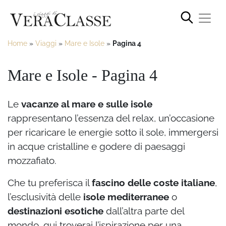
Home
»
Viaggi
»
Mare e Isole
»
Pagina 4
Mare e Isole - Pagina 4
Le
vacanze al mare e sulle isole
rappresentano l’essenza del relax, un’occasione
per ricaricare le energie sotto il sole, immergersi
in acque cristalline e godere di paesaggi
mozzafiato.
Che tu preferisca il
fascino delle coste italiane
,
l’esclusività delle
isole mediterranee
o
destinazioni esotiche
dall’altra parte del
mondo, qui troverai l’ispirazione per una