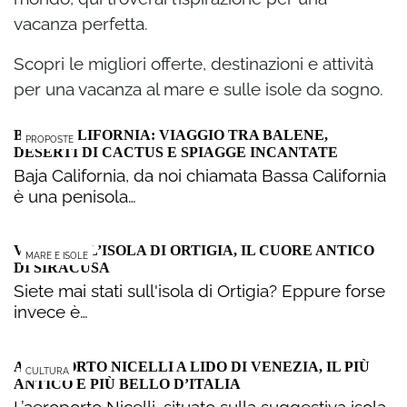
vacanza perfetta.
Scopri le migliori offerte, destinazioni e attività
per una vacanza al mare e sulle isole da sogno.
BAJA CALIFORNIA: VIAGGIO TRA BALENE,
PROPOSTE
DESERTI DI CACTUS E SPIAGGE INCANTATE
Baja California, da noi chiamata Bassa California
è una penisola…
VISITARE L’ISOLA DI ORTIGIA, IL CUORE ANTICO
MARE E ISOLE
DI SIRACUSA
Siete mai stati sull'isola di Ortigia? Eppure forse
invece è…
AEROPORTO NICELLI A LIDO DI VENEZIA, IL PIÙ
CULTURA
ANTICO E PIÙ BELLO D’ITALIA
L’aeroporto Nicelli, situato sulla suggestiva isola