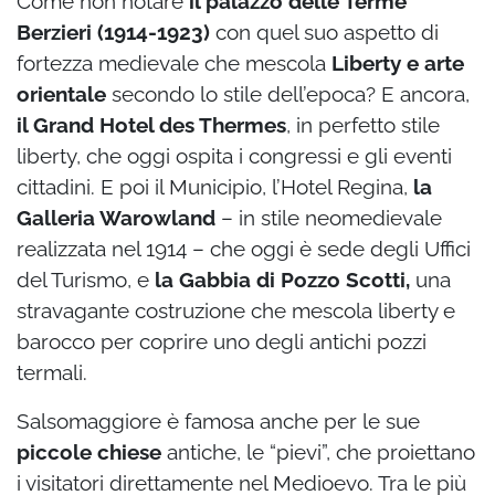
Come non notare
il palazzo delle Terme
Berzieri (1914-1923)
con quel suo aspetto di
fortezza medievale che mescola
Liberty e arte
orientale
secondo lo stile dell’epoca? E ancora,
il Grand Hotel des Thermes
, in perfetto stile
liberty, che oggi ospita i congressi e gli eventi
cittadini. E poi il Municipio, l’Hotel Regina,
la
Galleria Warowland
– in stile neomedievale
realizzata nel 1914 – che oggi è sede degli Uffici
del Turismo, e
la Gabbia di Pozzo Scotti,
una
stravagante costruzione che mescola liberty e
barocco per coprire uno degli antichi pozzi
termali.
Salsomaggiore è famosa anche per le sue
piccole chiese
antiche, le “pievi”, che proiettano
i visitatori direttamente nel Medioevo. Tra le più