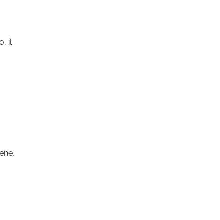
, il
cene,