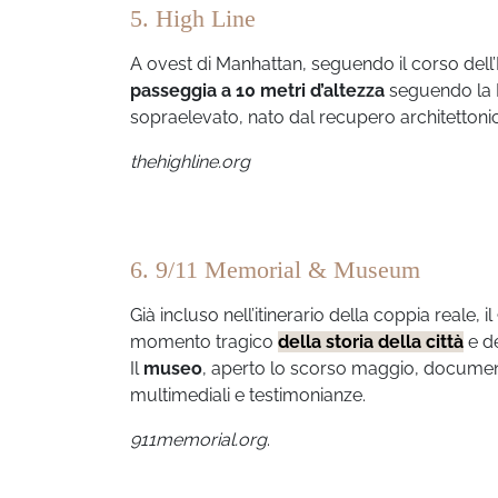
5. High Line
A ovest di Manhattan, seguendo il corso dell’
passeggia a 10 metri d’altezza
seguendo la H
sopraelevato, nato dal recupero architettonico
thehighline.org
6. 9/11 Memorial & Museum
Già incluso nell’itinerario della coppia rea
momento tragico
della storia della città
e d
Il
museo
, aperto lo scorso maggio, documen
multimediali e testimonianze.
911memorial.org
.