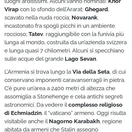
luoghi arditissimi. Alcuni vanno nominati:
Khor
Virap
con lo sfondo dell’Ararat;
Ghegard
,
scavato nella nuda roccia;
Novarank
,
incastonato fra spogli picchi in un ambiente
roccioso;
Tatev
, raggiungibile con la funivia più
lunga al mondo, costruita da un’azienda svizzera
e lunga quasi 7 chilometri. Alcuni si specchiano
sulle acque del grande
Lago Sevan
.
L’Armenia si trova lungo la
Via della Seta
, di cui
conservano imponenti caravanserragli in pietra.
C’è pure un’area a 2400 metri di altezza che
assomiglia a Stonehenge e cela antichi segreti
astronomici. Da vedere il
complesso religioso
di Echmiadzin
, il “vaticano” armeno. Oggi risulta
visitabile anche il
Nagorno Karabakh
, regione
abitata da armeni che Stalin assegnò