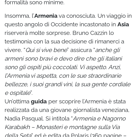
formalità sono minime.
Insomma, l’
Armenia
va conosciuta. Un viaggio in
questo angolo di Occidente incastonato in
Asia
riserverà molte sorprese. Bruno Cazzin lo
testimonia con la sua decisione di rimanerci a
vivere. “
Qui si vive bene
” assicura “
anche gli
armeni sono bravi e devo dire che gli italiani
sono gli ospiti più coccolati. Vi aspetto. Anzi,
l’Armenia vi aspetta, con le sue straordinarie
bellezze, i suoi grandi vini, la sua gente cordiale
e ospitale
”.
Un’ottima
guida
per scoprire l’Armenia è stata
realizzata da una giovane giornalista veneziana,
Nadia Pasqual. Si intitola “
Armenia e Nagorno
Karabakh – Monasteri e montagne sulla Via
della Seta
” ed è edita da Polaris (360 pagine –