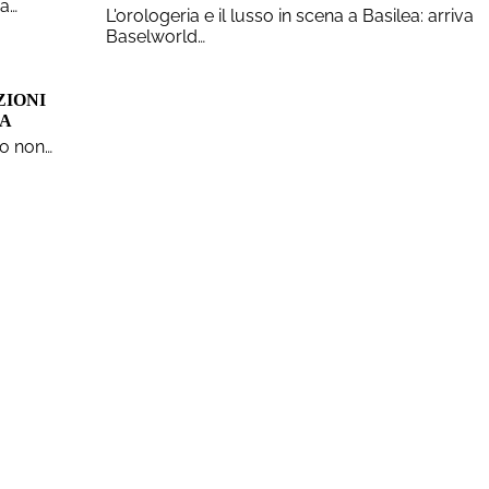
ra…
L'orologeria e il lusso in scena a Basilea: arriva
Baselworld…
ZIONI
EA
so non…