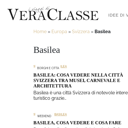
IDEE DI 
Home
»
Europa
»
Svizzera
»
Basilea
Basilea
>
SVIZZERA
BASILEA
BORGHI E CITTA
BASILEA: COSA VEDERE NELLA CITTÀ
SVIZZERA TRA MUSEI, CARNEVALE E
ARCHITETTURA
Basilea è una città Svizzera di notevole inter
turistico grazie…
>
SVIZZERA
BASILEA
WEEKEND
BASILEA, COSA VEDERE E COSA FARE