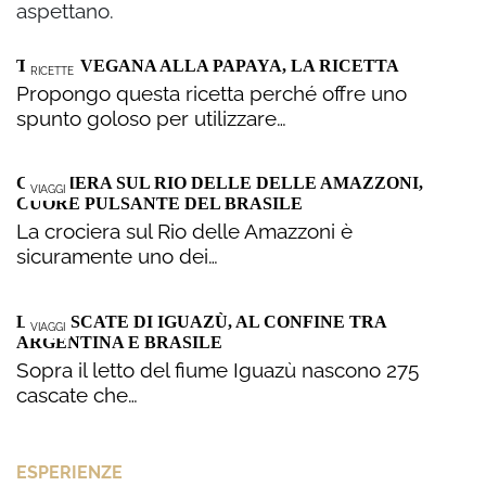
aspettano.
TORTA VEGANA ALLA PAPAYA, LA RICETTA
RICETTE
Propongo questa ricetta perché offre uno
spunto goloso per utilizzare…
CROCIERA SUL RIO DELLE DELLE AMAZZONI,
VIAGGI
CUORE PULSANTE DEL BRASILE
La crociera sul Rio delle Amazzoni è
sicuramente uno dei…
LE CASCATE DI IGUAZÙ, AL CONFINE TRA
VIAGGI
ARGENTINA E BRASILE
Sopra il letto del fiume Iguazù nascono 275
cascate che…
ESPERIENZE