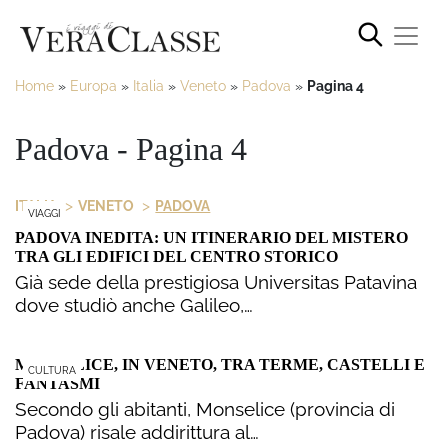
Home
»
Europa
»
Italia
»
Veneto
»
Padova
»
Pagina 4
Padova - Pagina 4
>
>
ITALIA
VENETO
PADOVA
VIAGGI
PADOVA INEDITA: UN ITINERARIO DEL MISTERO
TRA GLI EDIFICI DEL CENTRO STORICO
Già sede della prestigiosa Universitas Patavina
dove studiò anche Galileo,…
MONSELICE, IN VENETO, TRA TERME, CASTELLI E
CULTURA
FANTASMI
Secondo gli abitanti, Monselice (provincia di
Padova) risale addirittura al…