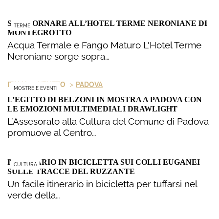
SOGGIORNARE ALL’HOTEL TERME NERONIANE DI
TERME
MONTEGROTTO
Acqua Termale e Fango Maturo L'Hotel Terme
Neroniane sorge sopra…
>
>
ITALIA
VENETO
PADOVA
MOSTRE E EVENTI
L’EGITTO DI BELZONI IN MOSTRA A PADOVA CON
LE EMOZIONI MULTIMEDIALI DRAWLIGHT
L’Assesorato alla Cultura del Comune di Padova
promuove al Centro…
ITINERARIO IN BICICLETTA SUI COLLI EUGANEI
CULTURA
SULLE TRACCE DEL RUZZANTE
Un facile itinerario in bicicletta per tuffarsi nel
verde della…