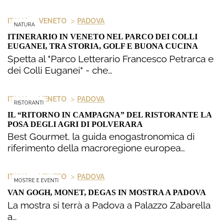
>
>
ITALIA
VENETO
PADOVA
NATURA
ITINERARIO IN VENETO NEL PARCO DEI COLLI
EUGANEI, TRA STORIA, GOLF E BUONA CUCINA
Spetta al "Parco Letterario Francesco Petrarca e
dei Colli Euganei" - che…
>
>
ITALIA
VENETO
PADOVA
RISTORANTI
IL “RITORNO IN CAMPAGNA” DEL RISTORANTE LA
POSA DEGLI AGRI DI POLVERARA
Best Gourmet, la guida enogastronomica di
riferimento della macroregione europea…
>
>
ITALIA
VENETO
PADOVA
MOSTRE E EVENTI
VAN GOGH, MONET, DEGAS IN MOSTRA A PADOVA
La mostra si terrà a Padova a Palazzo Zabarella
a…