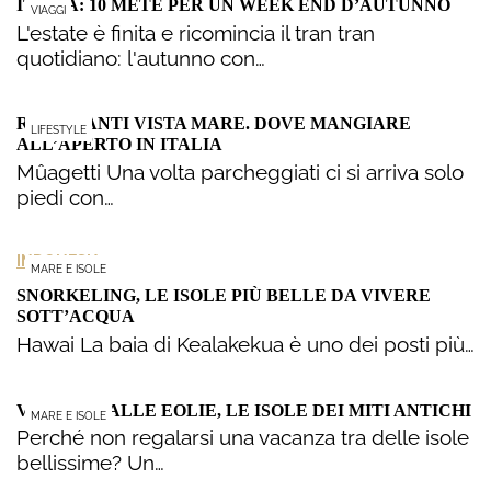
ITALIA: 10 METE PER UN WEEK END D’AUTUNNO
VIAGGI
L'estate è finita e ricomincia il tran tran
quotidiano: l'autunno con…
RISTORANTI VISTA MARE. DOVE MANGIARE
LIFESTYLE
ALL’APERTO IN ITALIA
Mûagetti Una volta parcheggiati ci si arriva solo
piedi con…
INDONESIA
MARE E ISOLE
SNORKELING, LE ISOLE PIÙ BELLE DA VIVERE
SOTT’ACQUA
Hawai La baia di Kealakekua è uno dei posti più…
VACANZA ALLE EOLIE, LE ISOLE DEI MITI ANTICHI
MARE E ISOLE
Perché non regalarsi una vacanza tra delle isole
bellissime? Un…