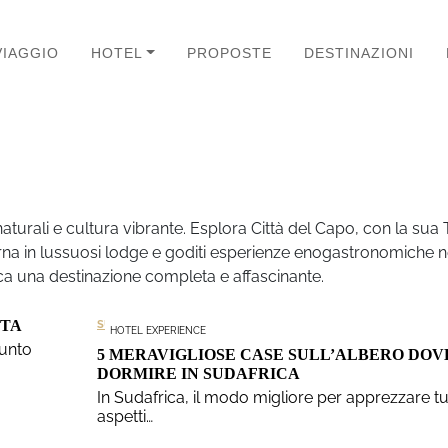
VIAGGIO
HOTEL
PROPOSTE
DESTINAZIONI
naturali e cultura vibrante. Esplora Città del Capo, con la sua 
orna in lussuosi lodge e goditi esperienze enogastronomiche ne
rica una destinazione completa e affascinante.
TTA
SUD AFRICA
HOTEL EXPERIENCE
punto
5 MERAVIGLIOSE CASE SULL’ALBERO DOV
DORMIRE IN SUDAFRICA
In Sudafrica, il modo migliore per apprezzare tutt
aspetti…